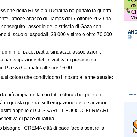
ressione della Russia all'Ucraina ha portato la guerra
ente l'atroce attacco di Hamas del 7 ottobre 2023 ha
è conseguito l'assedio della striscia di Gaza con
ne di scuole, ospedali, 28.000 vittime e oltre 70.000
omini di pace, partiti, sindacati, associazioni,
la partecipazione dell'iniziativa di presidio da
Piazza Garibaldi alle ore 16:00.
utti coloro che condividono il nostro allarme attuale:
 la più ampia unità con tutti coloro che, pur con
tà di questa guerra, sull'erogazione delle sanzioni,
o il nostro appello di CESSARE IL FUOCO, FERMARE
pettiva di pace duratura.
mo bisogno. CREMA città di pace faccia sentire la