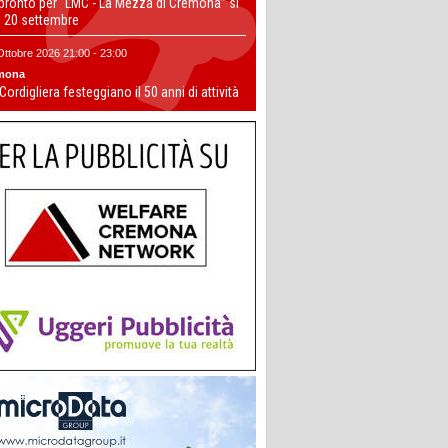
 pronto per “LMC - La Mezza di Cremona” si
il 20 settembre
Ottobre 2026 21:00 - 23:00
mona
 Cordigliera festeggiano il 50 anni di attività