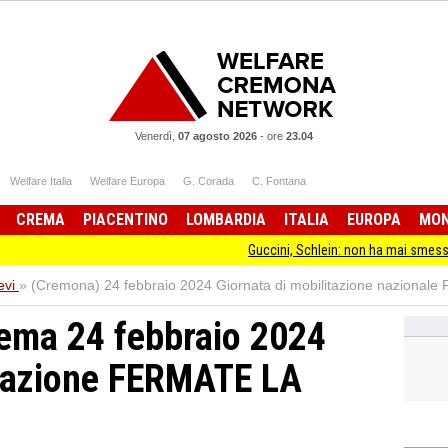
Venerdì,
07 agosto 2026
-
ore
23.04
Welfare Italia
Welfare Europa
G. Corada
C. Fontana
CREMA
PIACENTINO
LOMBARDIA
ITALIA
EUROPA
MO
Guccini, Schlein: non ha mai smesso di stare dalla 
evi
»
(Cremona) 24 febbraio 2024 Giornata di mobilitazione nazion
ema 24 febbraio 2024
itazione FERMATE LA