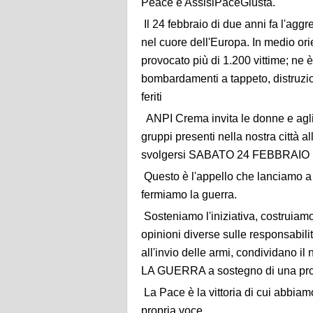
Peace e AssisiPaceGiusta.
Il 24 febbraio di due anni fa l'agg
nel cuore dell'Europa. In medio ori
provocato più di 1.200 vittime; ne 
bombardamenti a tappeto, distruzio
feriti
ANPI Crema invita le donne e agli u
gruppi presenti nella nostra città al
svolgersi SABATO 24 FEBBRAIO in 
Questo è l'appello che lanciamo a t
fermiamo la guerra.
Sosteniamo l'iniziativa, costruiamo
opinioni diverse sulle responsabili
all'invio delle armi, condividan
LA GUERRA a sostegno di una pros
La Pace è la vittoria di cui abbia
propria voce.