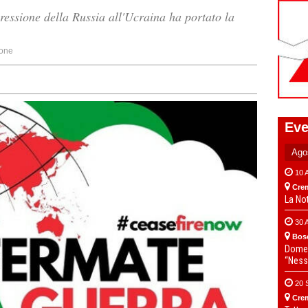
gressione della Russia all'Ucraina ha portato la
one
Eve
10 
Cre
La No
30 
Bos
Domen
“Ness
20 
Cre