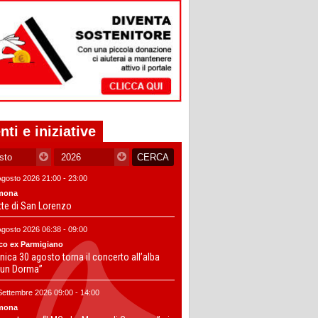
nti e iniziative
Agosto 2026 21:00 - 23:00
mona
tte di San Lorenzo
Agosto 2026 06:38 - 09:00
co ex Parmigiano
ica 30 agosto torna il concerto all’alba
un Dorma”
Settembre 2026 09:00 - 14:00
mona