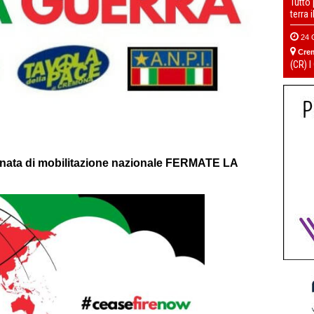
Tutto
terra 
24 
Cre
(CR) I
rnata di mobilitazione nazionale FERMATE LA