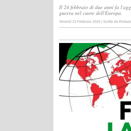
Il 24 febbraio di due anni fa l'ag
guerra nel cuore dell'Europa.
Venerdì 23 Febbraio 2024
|
Scritto da
Redazi