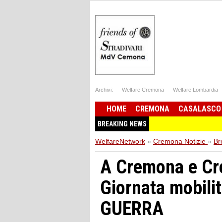
Archivi:
Welfare Cremona
Welfare Lombardia
HOME
CREMONA
CASALASCO
BREAKING NEWS
WelfareNetwork
»
Cremona Notizie
»
Br
A Cremona e Cr
Giornata mobil
GUERRA