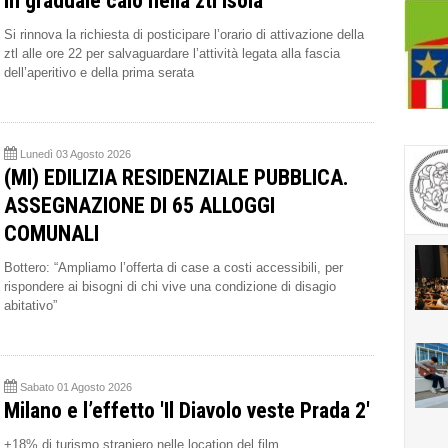
in graduale calo nella ztl Isola
Si rinnova la richiesta di posticipare l’orario di attivazione della
ztl alle ore 22 per salvaguardare l’attività legata alla fascia
dell’aperitivo e della prima serata
Lunedì 03 Agosto 2026
(MI) EDILIZIA RESIDENZIALE PUBBLICA.
ASSEGNAZIONE DI 65 ALLOGGI
COMUNALI
Bottero: “Ampliamo l’offerta di case a costi accessibili, per
rispondere ai bisogni di chi vive una condizione di disagio
abitativo”
Sabato 01 Agosto 2026
Milano e l’effetto 'Il Diavolo veste Prada 2'
+18% di turismo straniero nelle location del film