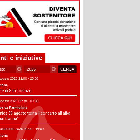
nti e iniziative
Agosto 2026 21:00 - 23:00
mona
tte di San Lorenzo
Agosto 2026 06:38 - 09:00
co ex Parmigiano
ica 30 agosto torna il concerto all’alba
un Dorma”
Settembre 2026 09:00 - 14:00
mona