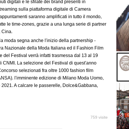
i digitali e le sfilate dei brand presenti in
treaming sulla piattaforma digitale di Camera
appuntamenti saranno amplificati in tutto il mondo,
te le time-zones, grazie a una lunga serie di partner
a Cina.
la moda segna anche l'inizio della partnership -
era Nazionale della Moda Italiana ed il Fashion Film
 del Festival verrà infatti trasmessa dal 13 al 19
di CNMI. La selezione del Festival di quest'anno
Concorso selezionati fra oltre 1000 fashion film
 (ANSA). l'imminente edizione di Milano Moda Uomo,
 2021. A calcare le passerelle, Dolce&Gabbana,
759 visite