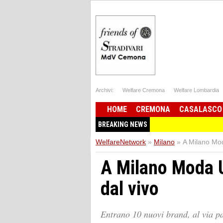
Archivi:
Welfare Cremona
Welfare Lombardia
HOME
CREMONA
CASALASCO
BREAKING NEWS
WelfareNetwork
»
Milano
»
A Milano Mod
A Milano Moda U
dal vivo
Entrano 10 nuovi brand, al via p