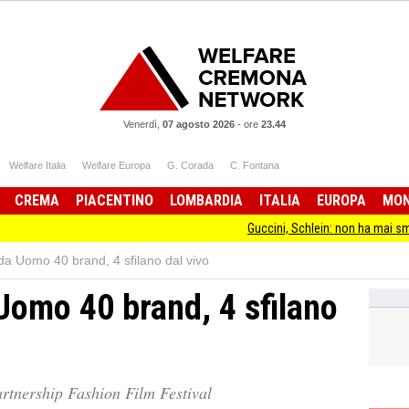
Venerdì,
07 agosto 2026
-
ore
23.44
Welfare Italia
Welfare Europa
G. Corada
C. Fontana
CREMA
PIACENTINO
LOMBARDIA
ITALIA
EUROPA
MO
Guccini, Schlein: non ha mai smesso di star
a Uomo 40 brand, 4 sfilano dal vivo
omo 40 brand, 4 sfilano
artnership Fashion Film Festival