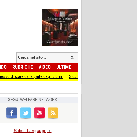
NDO
RUBRICHE
VIDEO
ULTIME
e dalla parte degli ultimi
Sicurezza I Giovani Democratici ribattono ai Giovani d
SEGUI
WELFARE NETWORK
Select Language
▼