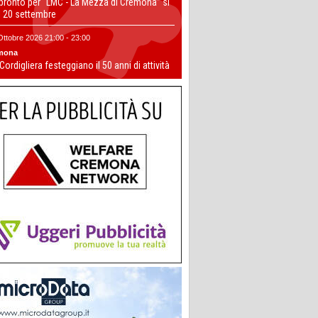
 pronto per “LMC - La Mezza di Cremona” si
il 20 settembre
Ottobre 2026 21:00 - 23:00
mona
 Cordigliera festeggiano il 50 anni di attività