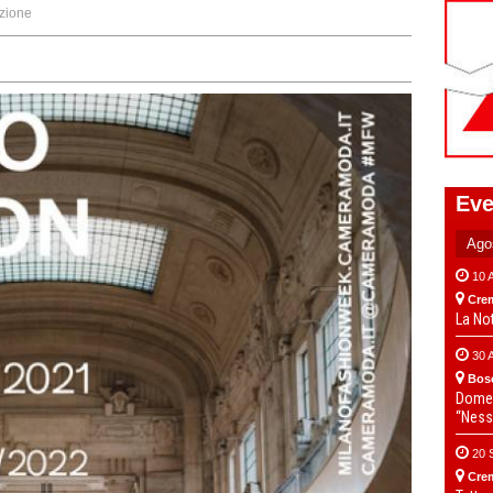
zione
Eve
10 
Cre
La No
30 
Bos
Domen
“Ness
20 
Cre