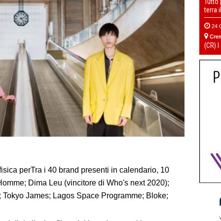
Tutto
terra 
24 
Cre
(CR) I
fisica perTra i 40 brand presenti in calendario, 10
 Homme; Dima Leu (vincitore di Who's next 2020);
r; Tokyo James; Lagos Space Programme; Bloke;