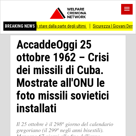
so di stare dalla parte degli ultimi
BREAKING NEWS
Sicurezza I Giovani Democratici ribattono ai
AccaddeOggi 25
ottobre 1962 – Crisi
dei missili di Cuba.
Mostrate all'ONU le
foto missili sovietici
installati
Il 25 ottobre è il 298º giorno del calendario
gregoriano (il 299º negli anni bisestili).