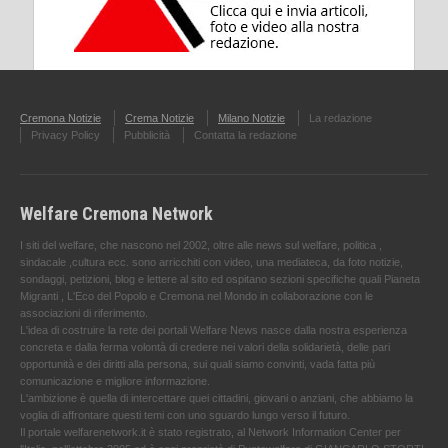
Cremona Notizie
Crema Notizie
Milano Notizie
La redazione
Privacy Policy
Pubblicità
Contatta la redazione
Welfare Cremona Network
I siti del welfare, che nascono nel 2002, oltre alle news sul welfare, politica ,
sindacale ,cultura ecc. sono arricchiti con video, una mediateca, da foto notizie,
sondaggi, petizioni, blog e lettere al sito ed ospitano sezioni specifiche quali Pianeta
Migranti , L'Eco del Popolo e Cremona nel Mondo in collaborazione con le
associazioni di riferimento.
L'idea di costruire la rete dei portali Welfare News nasce dalla nostra esperienza
concreta e dalla ferma volontà di credere nei valori della solidarietà, delle pari
opportunità e dei diritti alla persona, sui quali siamo convinti, vada fatta più
comunicazione e migliore informazione.
L'ambizione è quella di intercettare quei cittadini, giovani o anziani, che abbiamo la
voglia di affrontare questi temi con uno sguardo lungo verso il futuro.
Il portale welfarenetwork.it è stato registrato, al Network Information Center per