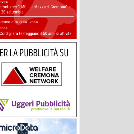
mona
 pronto per “LMC - La Mezza di Cremona” si
il 20 settembre
Ottobre 2026 21:00 - 23:00
mona
 Cordigliera festeggiano il 50 anni di attività