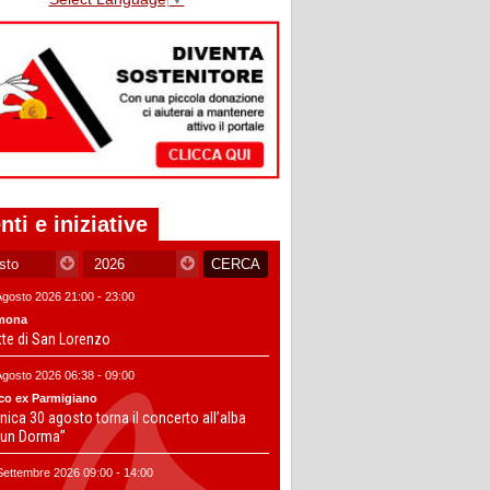
nti e iniziative
Agosto 2026 21:00 - 23:00
mona
tte di San Lorenzo
Agosto 2026 06:38 - 09:00
co ex Parmigiano
ica 30 agosto torna il concerto all’alba
un Dorma”
Settembre 2026 09:00 - 14:00