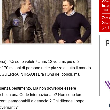
Cre
Tutto
terra 
24 
Cre
(CR) I
) : ‘Ci sono voluti 7 anni, 12 volumi, più di 2
e 170 milioni di persone nelle piazze di tutto il mondo
 GUERRA IN IRAQ! ! Era l'Onu dei popoli, ma
y" senza pentimento. Ma non dovrebbe essere
ush, da una Corte Internazionale? Non sono loro i
ocenti paragonabili a genocidi? Chi difende i popoli
governanti?’