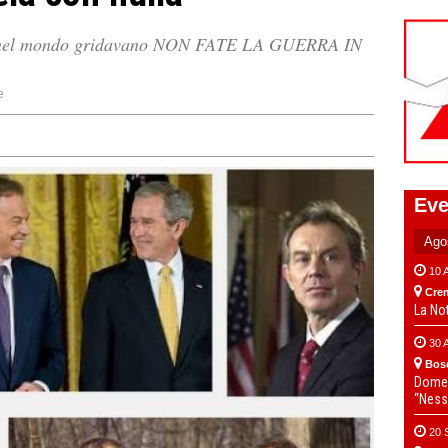
ne nel mondo gridavano NON FATE LA GUERRA IN
e
Eve
10 
Cre
La No
30 
Bos
Domen
“Ness
20 