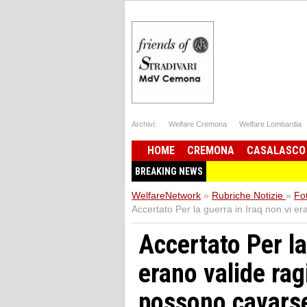
Archivi:
Welfare Cremona
Welfare Lombardia
HOME
CREMONA
CASALASCO
BREAKING NEWS
WelfareNetwork
»
Rubriche Notizie
»
Fot
Accertato Per la guerra in Iraq non vi e
Accertato Per la
erano valide rag
possono cavarse