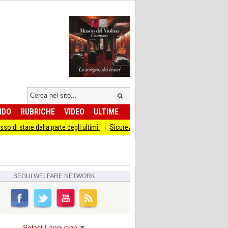
NDO
RUBRICHE
VIDEO
ULTIME
parte degli ultimi
Sicurezza I Giovani Democratici ribattono ai Giovani di Fratel
SEGUI
WELFARE NETWORK
Select Language
▼