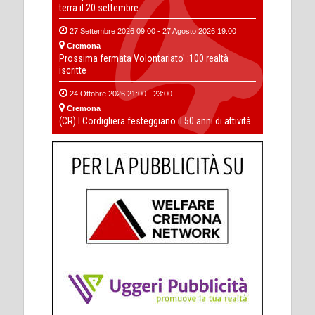
terra il 20 settembre
27 Settembre 2026 09:00 - 27 Agosto 2026 19:00
Cremona
Prossima fermata Volontariato' :100 realtà
iscritte
24 Ottobre 2026 21:00 - 23:00
Cremona
(CR) I Cordigliera festeggiano il 50 anni di attività