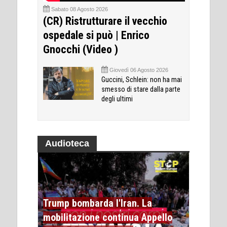
Sabato 08 Agosto 2026
(CR) Ristrutturare il vecchio
ospedale si può | Enrico
Gnocchi (Video )
Giovedì 06 Agosto 2026
Guccini, Schlein: non ha mai
smesso di stare dalla parte
degli ultimi
Audioteca
Trump bombarda l'Iran. La
mobilitazione continua Appello