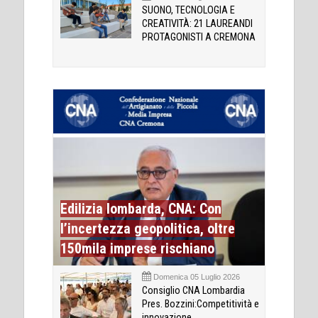
SUONO, TECNOLOGIA E
CREATIVITÀ: 21 LAUREANDI
PROTAGONISTI A CREMONA
Edilizia lombarda, CNA: Con
l’incertezza geopolitica, oltre
150mila imprese rischiano
Domenica 05 Luglio 2026
Consiglio CNA Lombardia
Pres. Bozzini:Competitività e
innovazione