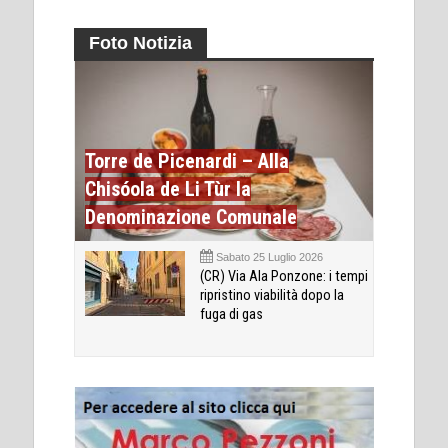
Foto Notizia
Torre de Picenardi – Alla
Chisóola de Li Tùr la
Denominazione Comunale
Sabato 25 Luglio 2026
(CR) Via Ala Ponzone: i tempi
ripristino viabilità dopo la
fuga di gas