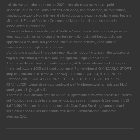
I siti del welfare, che nascono nel 2002, oltre alle news sul welfare, politica ,
sindacale ,cultura ecc. sono arricchiti con video, una mediateca, da foto notizie,
sondaggi, petizioni, blog e lettere al sito ed ospitano sezioni specifiche quali Pianeta
Migranti , L'Eco del Popolo e Cremona nel Mondo in collaborazione con le
associazioni di riferimento.
L'idea di costruire la rete dei portali Welfare News nasce dalla nostra esperienza
concreta e dalla ferma volontà di credere nei valori della solidarietà, delle pari
opportunità e dei diritti alla persona, sui quali siamo convinti, vada fatta più
comunicazione e migliore informazione.
L'ambizione è quella di intercettare quei cittadini, giovani o anziani, che abbiamo la
voglia di affrontare questi temi con uno sguardo lungo verso il futuro.
Il portale welfarenetwork.it è stato registrato, al Network Information Center per
l'Italia, nell’ottobre 2005 ed è oggi proprietà di Puntowelfare di GIANCARLO STORTI
[Impresa individuale n. REA CR-188702] con sede in Via Litta, 4- Cap 26100
Cremona con P.IVA 01493300196 e C.F. STRGCR51C10D150T. Tel. e Fax
0372.453429 . E-mail di servizio puntowelfare@welfarenetwork.it ; indirizzo PEC
storti.giancarlo@legalmail.it
Il portale è un quotidiano gratuito on line, supplemento di www.welfareitalia.it ,Iscritto
nel Pubblico registro della stampa periodica presso il Tribunale di Cremona n. 393
dal 24/09/203 e con direttore responsabile Gian Carlo Storti regolarmente iscritto
nell’elenco speciale dell’Albo tenuto dall’Ordine Giornalisti della Lombardia.
Gennaio 2016