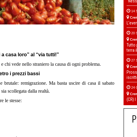
“Ness
14 
Cre
L'eve
20 
Cre
Tutto
terra 
 a casa loro” al “via tutti!”
27 
e chi vede nello straniero la causa di ogni problema.
Cre
Pross
etro i prezzi bassi
iscrit
 brutale: remigrazione. Ma basta uscire di casa il sabato
24 
sia scollegata dalla realtà.
Cre
(CR) I
e le stesse: