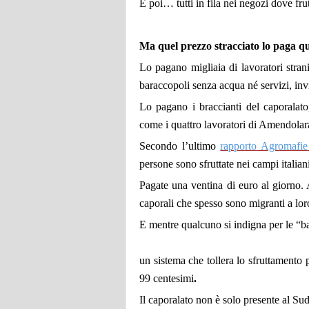
E poi… tutti in fila nei negozi dove fr
Ma quel prezzo stracciato lo paga qu
Lo pagano migliaia di lavoratori stran
baraccopoli senza acqua né servizi, invisi
Lo pagano i braccianti del caporalato, 
come i quattro lavoratori di Amendolara
Secondo l’ultimo
rapporto Agromafie
persone sono sfruttate nei campi italiani
Pagate una ventina di euro al giorno. A
caporali che spesso sono migranti a loro
E mentre qualcuno si indigna per le “ba
un sistema che tollera lo sfruttamento
99 centesimi
.
Il caporalato non è solo presente al 