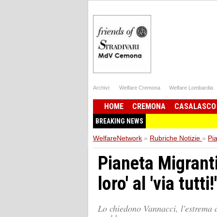
Archivi:
Welfare Cremona
Welfare Lombardia
HOME
CREMONA
CASALASCO
BREAKING NEWS
WelfareNetwork
»
Rubriche Notizie
»
Pi
Pianeta Migranti.
loro' al 'via tutti!'
Lo chiedono Vannacci, l'estrema d