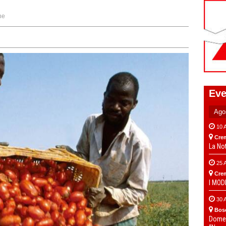
ne
Eve
10 
Cre
La No
25 
Cre
I MO
30 
Bos
Domen