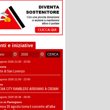
nti e iniziative
Agosto 2026 21:00 - 23:00
mona
tte di San Lorenzo
Agosto 2026 21:00 - 23:00
ma
DENA CITY RAMBLERS ARRIVANO A CREMA!
Agosto 2026 06:38 - 09:00
co ex Parmigiano
ica 30 agosto torna il concerto all’alba