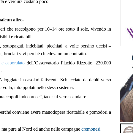
utta e verdura costano poco.
alcun altro.
ieri che raccolgono per 10–14 ore sotto il sole, vivendo in
bili e ricattabili.
sottopagati, indebitati, picchiati, a volte persino uccisi –
, bruciati vivi perché chiedevano un contratto.
 e caporalato
dell’Osservatorio Placido Rizzotto, 230.000
.
lloggiate in casolari fatiscenti. Schiacciate da debiti verso
 volta, intrappolati nello stesso sistema.
raccopoli indecorose”, tace sul vero scandalo:
 perché conviene avere manodopera ricattabile e pomodori a
Sud ma pure al Nord ed anche nelle campagne
cremonesi
.