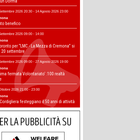
un Dorma”
Settembre 2026 20:30 - 14 Agosto 2026 23:00
mona
nto benefico
Settembre 2026 09:00 - 14:00
mona
 pronto per “LMC - La Mezza di Cremona” si
il 20 settembre
Settembre 2026 09:00 - 27 Agosto 2026 19:00
mona
ima fermata Volontariato' :100 realtà
te
Ottobre 2026 21:00 - 23:00
mona
 Cordigliera festeggiano il 50 anni di attività