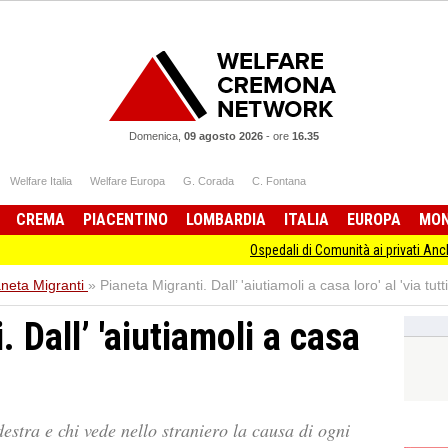
Domenica,
09 agosto 2026
-
ore
16.35
Welfare Italia
Welfare Europa
G. Corada
C. Fontana
CREMA
PIACENTINO
LOMBARDIA
ITALIA
EUROPA
MO
Ospedali di Comunità ai privati Anche provincia d
aneta Migranti
»
Pianeta Migranti. Dall’ 'aiutiamoli a casa loro' al 'via tutti
 Dall’ 'aiutiamoli a casa
estra e chi vede nello straniero la causa di ogni