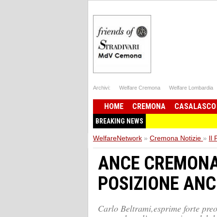
Archivi:
Welfare Cremona
Welfare Lombardia
HOME
CREMONA
CASALASCO
BREAKING NEWS
WelfareNetwork
»
Cremona Notizie
»
Il
ANCE CREMONA 
POSIZIONE ANC
Carlo Beltrami,esprime forte preo