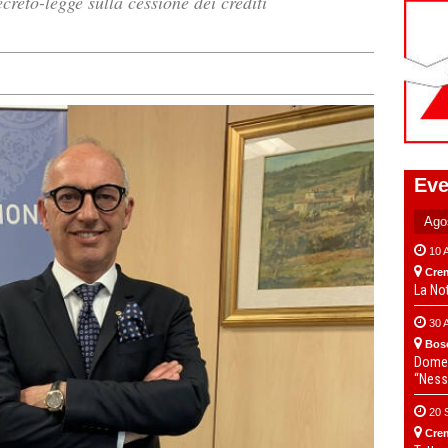
reto-legge sulla cessione dei crediti
Eve
10 
Cre
La No
30 
Bos
Domen
“Ness
20 
Cre