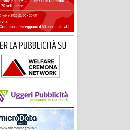
 pronto per “LMC - La Mezza di Cremona” si
il 20 settembre
Ottobre 2026 21:00 - 23:00
mona
 Cordigliera festeggiano il 50 anni di attività