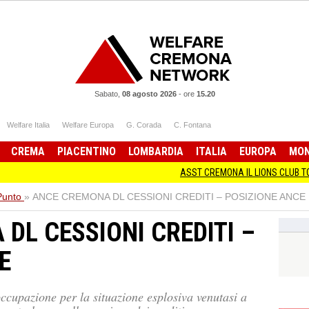
Sabato,
08 agosto 2026
-
ore
15.20
Welfare Italia
Welfare Europa
G. Corada
C. Fontana
CREMA
PIACENTINO
LOMBARDIA
ITALIA
EUROPA
MO
ASST CREMONA IL LIONS CLUB TORRAZZO A
 Punto
»
ANCE CREMONA DL CESSIONI CREDITI – POSIZIONE ANCE
DL CESSIONI CREDITI –
E
ccupazione per la situazione esplosiva venutasi a