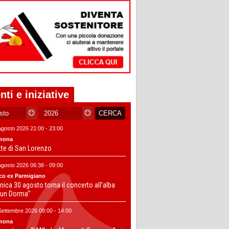
nti e iniziative
Agosto 2026 21:00 - 23:00
mona
tte di San Lorenzo
Agosto 2026 06:38 - 09:00
co ex Parmigiano
ica 30 agosto torna il concerto all’alba
un Dorma”
Settembre 2026 09:00 - 14:00
mona