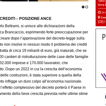
Tutto
terra 
1
2
24 
Cre
CREDITI – POSIZIONE ANCE
(CR) I
o Beltrami, si unisce alle dichiarazioni della
ca Brancaccio, esprimendo forte preoccupazione per
 creare dopo l’approvazione del decreto-legge sulla
eto non risolve in nessun modo il problema dei crediti
 tratta di circa 19 miliardi di euro, già maturati, che se
 cantieri di ristrutturazione delle case delle famiglie
tre 32.000 imprese e 170.000 lavoratori, che
tto. Dopo un 2022 in cui la crescita dell’economia
e delle costruzioni, è stata superiore a quella della
eto infligge un duro colpo all’economia nazionale.
 l’effetto complessivo del decreto porterà il Paese in
mento della lieve crescita prevista nelle ultime stime