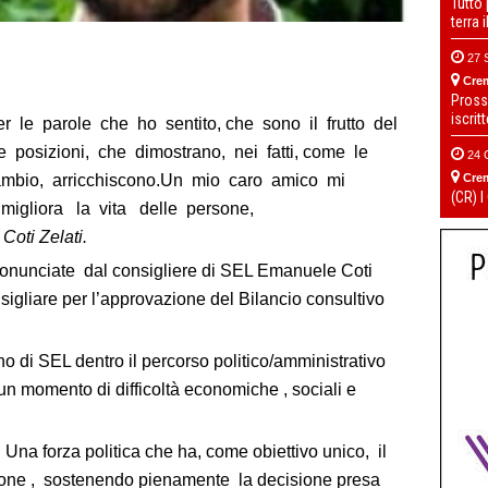
Tutto
terra 
27 
Cre
Pross
iscrit
 le parole che ho sentito, che sono il frutto del
e posizioni, che dimostrano, nei fatti, come le
24 
Cre
mbio, arricchiscono.
Un mio caro amico mi
(CR) I
igliora la vita delle persone,
oti Zelati.
pronunciate dal consigliere di SEL Emanuele Coti
sigliare per l’approvazione del Bilancio consultivo
o di SEL dentro il percorso politico/amministrativo
n un momento di difficoltà economiche , sociali e
 Una forza politica che ha, come obiettivo unico, il
rsone , sostenendo pienamente la decisione presa