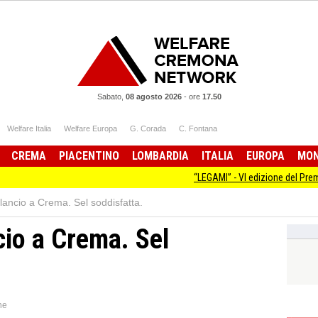
Sabato,
08 agosto 2026
-
ore
17.50
Welfare Italia
Welfare Europa
G. Corada
C. Fontana
CREMA
PIACENTINO
LOMBARDIA
ITALIA
EUROPA
MO
“LEGAMI” - VI edizione del Premio Letterari
lancio a Crema. Sel soddisfatta.
cio a Crema. Sel
ne