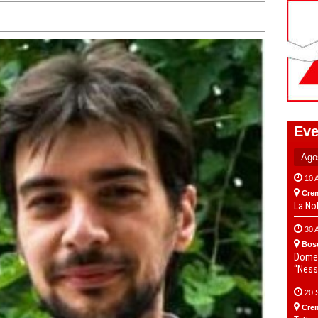
Eve
10 
Cre
La No
30 
Bos
Domen
“Ness
20 
Cre