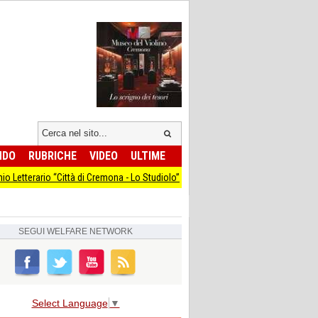
NDO
RUBRICHE
VIDEO
ULTIME
o “Città di Cremona - Lo Studiolo”
Conclusi i lavori alla rotatoria di via Viscon
SEGUI
WELFARE NETWORK
Select Language
▼