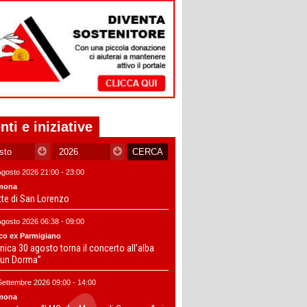
nti e iniziative
Agosto 2026 21:00 - 23:00
mona
tte di San Lorenzo
Agosto 2026 06:38 - 09:00
co ex Parmigiano
ica 30 agosto torna il concerto all’alba
un Dorma”
Settembre 2026 09:00 - 14:00
mona