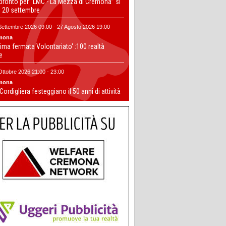
 pronto per “LMC - La Mezza di Cremona” si
il 20 settembre
Settembre 2026 09:00 - 27 Agosto 2026 19:00
mona
ima fermata Volontariato' :100 realtà
te
Ottobre 2026 21:00 - 23:00
mona
 Cordigliera festeggiano il 50 anni di attività