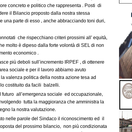
alore concreto e politico che rappresenta . Posti di
idere il Bilancio proposto dalla nostra stessa
e una parte di esso , anche abbracciando toni duri,
onnotati che rispecchiano criteri prossimi all’ equità,
e molto è dipeso dalla forte volontà di SEL di non
cumento economico .
fasce più deboli sull’incremento IRPEF , di ottenere
area sociale e per il lavoro abbiamo avuto
la valenza politica della nostra azione tesa ad
 costituito da facili balzelli.
 il futuro all’emergenza sociale ed occupazionale,
involgendo tutta la maggioranza che amministra la
segno la nostra valutazione.
to nelle parole del Sindaco il riconoscimento ed il
proposta del prossimo bilancio, non più condizionata