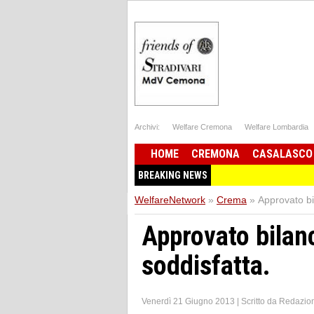
Archivi:
Welfare Cremona
Welfare Lombardia
HOME
CREMONA
CASALASCO
BREAKING NEWS
WelfareNetwork
»
Crema
»
Approvato bi
Approvato bilan
soddisfatta.
Venerdì 21 Giugno 2013
|
Scritto da
Redazio