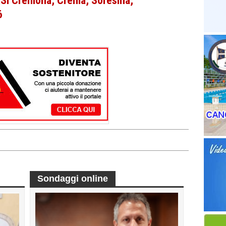
 Cremona, Crema, Soresina,
6
Sondaggi online