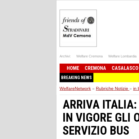
Archivi:
Welfare Cremona
Welfare Lombardia
HOME
CREMONA
CASALASCO
BREAKING NEWS
WelfareNetwork
»
Rubriche Notizie
»
in
ARRIVA ITALIA
IN VIGORE GLI 
SERVIZIO BUS