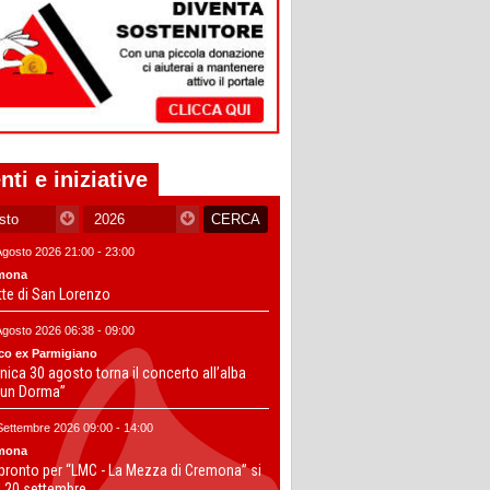
nti e iniziative
Agosto 2026 21:00 - 23:00
mona
tte di San Lorenzo
Agosto 2026 06:38 - 09:00
co ex Parmigiano
ica 30 agosto torna il concerto all’alba
un Dorma”
Settembre 2026 09:00 - 14:00
mona
 pronto per “LMC - La Mezza di Cremona” si
il 20 settembre