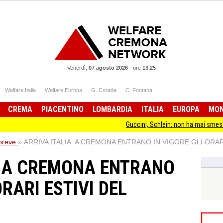
Venerdì,
07 agosto 2026
-
ore
13.25
Welfare Italia
Welfare Europa
G. Corada
C. Fontana
CREMA
PIACENTINO
LOMBARDIA
ITALIA
EUROPA
MO
Guccini, Schlein: non ha mai smesso di stare d
 breve
»
ARRIVA ITALIA: A CREMONA ENTRANO IN VIGORE GLI ORAR
: A CREMONA ENTRANO
ORARI ESTIVI DEL