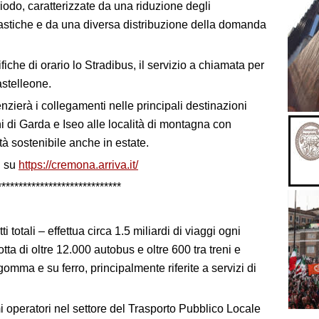
riodo, caratterizzate da una riduzione degli
olastiche e da una diversa distribuzione della domanda
che di orario lo Stradibus, il servizio a chiamata per
stelleone.
enzierà i collegamenti nelle principali destinazioni
hi di Garda e Iseo alle località di montagna con
ità sostenibile anche in estate.
i su
https://cremona.arriva.it/
****************
 totali – effettua circa 1.5 miliardi di viaggi ogni
tta di oltre 12.000 autobus e oltre 600 tra treni e
omma e su ferro, principalmente riferite a servizi di
rimi operatori nel settore del Trasporto Pubblico Locale