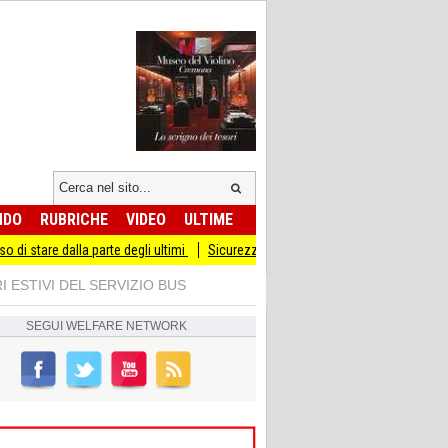
NDO
RUBRICHE
VIDEO
ULTIME
alla parte degli ultimi
Sicurezza I Giovani Democratici ribattono ai Giovani di F
I ESTIVI DEL SERVIZIO BUS
SEGUI
WELFARE NETWORK