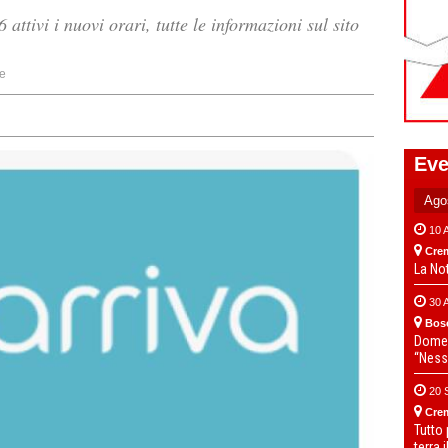
attivi i nuovi orari, tutte le informazioni sul sito
e
Eve
10 
Cre
La No
30 
Bos
Domen
“Ness
20 
Cre
Tutto
terra 