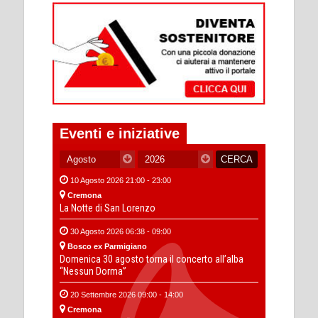
Eventi e iniziative
10 Agosto 2026 21:00 - 23:00
Cremona
La Notte di San Lorenzo
30 Agosto 2026 06:38 - 09:00
Bosco ex Parmigiano
Domenica 30 agosto torna il concerto all’alba
“Nessun Dorma”
20 Settembre 2026 09:00 - 14:00
Cremona