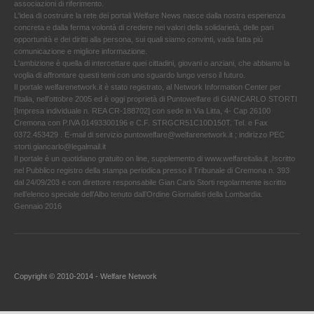
associazioni di riferimento.
L'idea di costruire la rete dei portali Welfare News nasce dalla nostra esperienza
concreta e dalla ferma volontà di credere nei valori della solidarietà, delle pari
opportunità e dei diritti alla persona, sui quali siamo convinti, vada fatta più
comunicazione e migliore informazione.
L'ambizione è quella di intercettare quei cittadini, giovani o anziani, che abbiamo la
voglia di affrontare questi temi con uno sguardo lungo verso il futuro.
Il portale welfarenetwork.it è stato registrato, al Network Information Center per
l'Italia, nell’ottobre 2005 ed è oggi proprietà di Puntowelfare di GIANCARLO STORTI
[Impresa individuale n. REA CR-188702] con sede in Via Litta, 4- Cap 26100
Cremona con P.IVA 01493300196 e C.F. STRGCR51C10D150T. Tel. e Fax
0372.453429 . E-mail di servizio puntowelfare@welfarenetwork.it ; indirizzo PEC
storti.giancarlo@legalmail.it
Il portale è un quotidiano gratuito on line, supplemento di www.welfareitalia.it ,Iscritto
nel Pubblico registro della stampa periodica presso il Tribunale di Cremona n. 393
dal 24/09/203 e con direttore responsabile Gian Carlo Storti regolarmente iscritto
nell’elenco speciale dell’Albo tenuto dall’Ordine Giornalisti della Lombardia.
Gennaio 2016
Copyright © 2010-2014 - Welfare Network