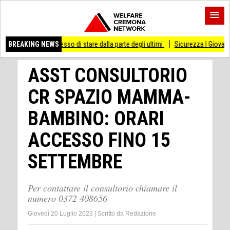
mai smesso di stare dalla parte degli ultimi
BREAKING NEWS
Sicurezza I Giovani Democratici rib
ASST CONSULTORIO
CR SPAZIO MAMMA-
BAMBINO: ORARI
ACCESSO FINO 15
SETTEMBRE
Per contattare il consultorio chiamare il
numero 0372 408656
Giovedì 20 Luglio 2023
|
Scritto da
Redazione