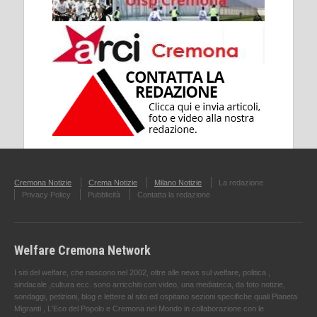
Cremona Notizie
Crema Notizie
Milano Notizie
La redazione
Privacy Policy
Pubblicità
Contatta la redazione
Welfare Cremona Network
I siti del welfare, che nascono nel 2002, oltre alle news sul welfare, politica ,
sindacale ,cultura ecc. sono arricchiti con video, una mediateca, da foto notizie,
sondaggi, petizioni, blog e lettere al sito ed ospitano sezioni specifiche quali Pianeta
Migranti , L'Eco del Popolo e Cremona nel Mondo in collaborazione con le