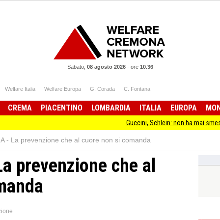
Sabato,
08 agosto 2026
-
ore
10.36
Welfare Italia
Welfare Europa
G. Corada
C. Fontana
CREMA
PIACENTINO
LOMBARDIA
ITALIA
EUROPA
MO
Guccini, Schlein: non ha mai smesso d
- La prevenzione che al cuore non si comanda
a prevenzione che al
omanda
ione