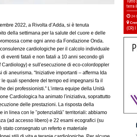
Tutto
terra 
24 
Cre
tembre 2022, a Rivolta d’Adda, si è tenuta
(CR) I
to della settimana per la salute del cuore e delle
sa, promossa come ogni anno da Fondazione Onda.
consulenze cardiologiche per il calcolo individuale
 di eventi fatali e non fatali a 10 anni secondo gli
f Cardiology) e sull'esecuzione di eco-colordoppler
i di aneurisma. “Iniziative importanti – afferma Ida
 le quali spendere del tempo ed impegnarsi fa il
e dei professionisti.” L'intera equipe della Unità
ne Cardiologica ha animato l'iniziativa, soprattutto
cuzione delle prestazioni. La risposta della
in linea con le "potenzialità" territoriali: abbiamo
nza (ad accesso libero) e 22 esami ecografici (su
è stato consegnato un referto e materiale
donei stili di vita e terapie cardiologiche. Per alcune