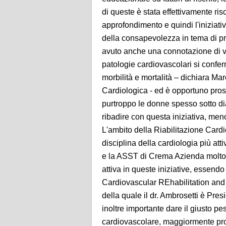
di queste è stata effettivamente ris
approfondimento e quindi l'iniziati
della consapevolezza in tema di pr
avuto anche una connotazione di v
patologie cardiovascolari si confe
morbilità e mortalità – dichiara Ma
Cardiologica - ed è opportuno pro
purtroppo le donne spesso sotto di
ribadire con questa iniziativa, men
L'ambito della Riabilitazione Card
disciplina della cardiologia più atti
e la ASST di Crema Azienda molto s
attiva in queste iniziative, essend
Cardiovascular REhabilitation and P
della quale il dr. Ambrosetti è Pres
inoltre importante dare il giusto p
cardiovascolare, maggiormente pron