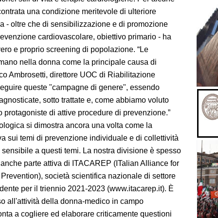
contrata una condizione meritevole di ulteriore
va - oltre che di sensibilizzazione e di promozione
evenzione cardiovascolare, obiettivo primario - ha
ero e proprio screening di popolazione. “Le
rmano nella donna come la principale causa di
rco Ambrosetti, direttore UOC di Riabilitazione
seguire queste "campagne di genere", essendo
agnosticate, sotto trattate e, come abbiamo voluto
o protagoniste di attive procedure di prevenzione.”
iologica si dimostra ancora una volta come la
va sui temi di prevenzione individuale e di collettività
ensibile a questi temi. La nostra divisione è spesso
o anche parte attiva di ITACAREP (ITalian Alliance for
revention), società scientifica nazionale di settore
idente per il triennio 2021-2023 (www.itacarep.it). È
eso all'attività della donna-medico in campo
ta a cogliere ed elaborare criticamente questioni