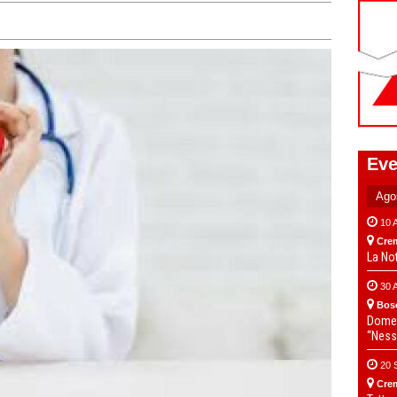
Eve
10 
Cre
La No
30 
Bos
Domen
“Ness
20 
Cre