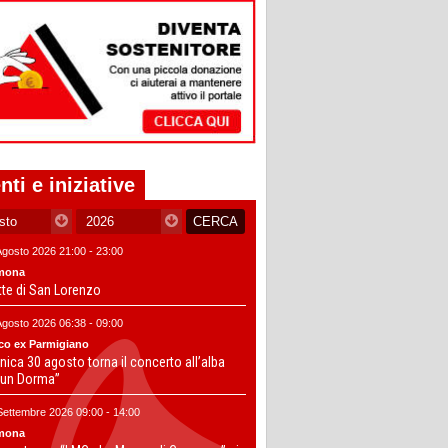
nti e iniziative
Agosto 2026 21:00 - 23:00
mona
tte di San Lorenzo
Agosto 2026 06:38 - 09:00
co ex Parmigiano
ica 30 agosto torna il concerto all’alba
un Dorma”
Settembre 2026 09:00 - 14:00
mona