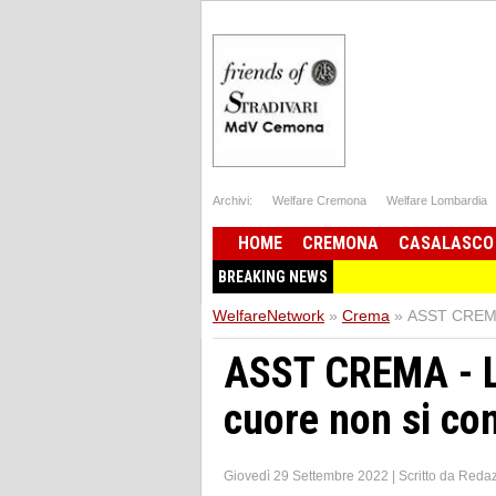
Archivi:
Welfare Cremona
Welfare Lombardia
HOME
CREMONA
CASALASCO
BREAKING NEWS
WelfareNetwork
»
Crema
»
ASST CREMA 
ASST CREMA - L
cuore non si c
Giovedì 29 Settembre 2022
|
Scritto da
Redaz