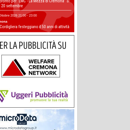
 pronto per “LMC - La Mezza di Cremona” si
il 20 settembre
Ottobre 2026 21:00 - 23:00
mona
 Cordigliera festeggiano il 50 anni di attività