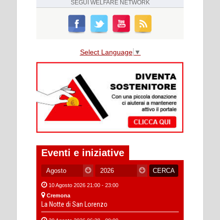
SEGUI
WELFARE NETWORK
Select Language
▼
Eventi e iniziative
10 Agosto 2026 21:00 - 23:00
Cremona
La Notte di San Lorenzo