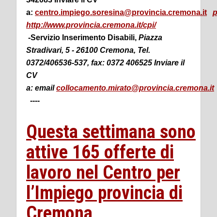
a:
centro.impiego.soresina@provincia.cremona.it
p
http://www.provincia.cremona.it/cpi/
-Servizio Inserimento Disabili,
Piazza
Stradivari, 5 -
26100 Cremona, Tel.
0372/406536-537, fax: 0372 406525
Inviare il
CV
a:
email
collocamento.mirato@provincia.cremona.it
----
Questa settimana sono
attive 165 offerte di
lavoro nel Centro per
l’Impiego provincia di
Cremona