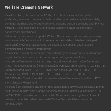
Welfare Cremona Network
I siti del welfare, che nascono nel 2002, oltre alle news sul welfare, politica ,
sindacale ,cultura ecc. sono arricchiti con video, una mediateca, da foto notizie,
sondaggi, petizioni, blog e lettere al sito ed ospitano sezioni specifiche quali Pianeta
Migranti , L'Eco del Popolo e Cremona nel Mondo in collaborazione con le
associazioni di riferimento.
L'idea di costruire la rete dei portali Welfare News nasce dalla nostra esperienza
concreta e dalla ferma volontà di credere nei valori della solidarietà, delle pari
opportunità e dei diritti alla persona, sui quali siamo convinti, vada fatta più
comunicazione e migliore informazione.
L'ambizione è quella di intercettare quei cittadini, giovani o anziani, che abbiamo la
voglia di affrontare questi temi con uno sguardo lungo verso il futuro.
Il portale welfarenetwork.it è stato registrato, al Network Information Center per
l'Italia, nell’ottobre 2005 ed è oggi proprietà di Puntowelfare di GIANCARLO STORTI
[Impresa individuale n. REA CR-188702] con sede in Via Litta, 4- Cap 26100
Cremona con P.IVA 01493300196 e C.F. STRGCR51C10D150T. Tel. e Fax
0372.453429 . E-mail di servizio puntowelfare@welfarenetwork.it ; indirizzo PEC
storti.giancarlo@legalmail.it
Il portale è un quotidiano gratuito on line, supplemento di www.welfareitalia.it ,Iscritto
nel Pubblico registro della stampa periodica presso il Tribunale di Cremona n. 393
dal 24/09/203 e con direttore responsabile Gian Carlo Storti regolarmente iscritto
nell’elenco speciale dell’Albo tenuto dall’Ordine Giornalisti della Lombardia.
Gennaio 2016