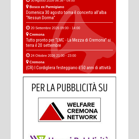
30 Agosto 2026 06:38 - 09:00
Bosco ex Parmigiano
Domenica 30 agosto torna il concerto all’alba
“Nessun Dorma”
20 Settembre 2026 09:00 - 14:00
Cremona
Tutto pronto per “LMC - La Mezza di Cremona” si
terra il 20 settembre
24 Ottobre 2026 21:00 - 23:00
Cremona
(CR) I Cordigliera festeggiano il 50 anni di attività