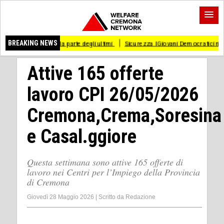
dalla parte degli ultimi
BREAKING NEWS
Sicurezza I Giovani Democratici ribattono ai Giovani di 
Attive 165 offerte
lavoro CPI 26/05/2026
Cremona,Crema,Soresina
e Casal.ggiore
Questa settimana sono attive 165 offerte di
lavoro nei Centri per l’Impiego della Provincia
di Cremona
Giovedì 28 Maggio 2026
|
Scritto da
Redazione