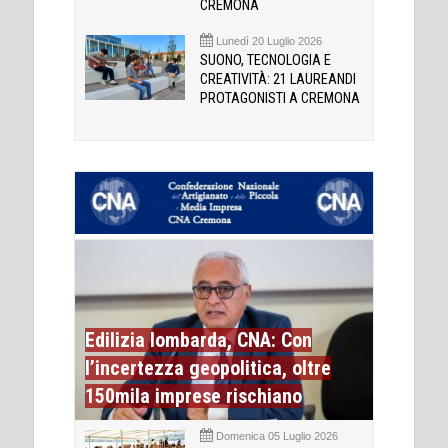
CREMONA
Lunedì 20 Luglio 2026
SUONO, TECNOLOGIA E
CREATIVITÀ: 21 LAUREANDI
PROTAGONISTI A CREMONA
Edilizia lombarda, CNA: Con
l’incertezza geopolitica, oltre
150mila imprese rischiano
Domenica 05 Luglio 2026