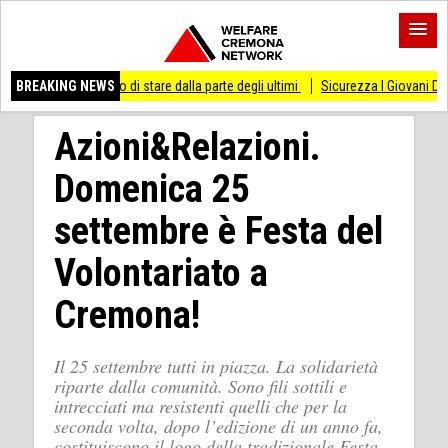
messo di stare dalla parte degli ultimi
BREAKING NEWS
Sicurezza I Giovani Democratici ribatton
Azioni&Relazioni.
Domenica 25
settembre è Festa del
Volontariato a
Cremona!
Il 25 settembre tutti in piazza. La solidarietà
riparte dalla comunità. Sono fili sottili e
intrecciati ma resistenti quelli che per la
seconda volta, dopo l’edizione di un anno fa,
costituiscono il logo della tradizionale Festa