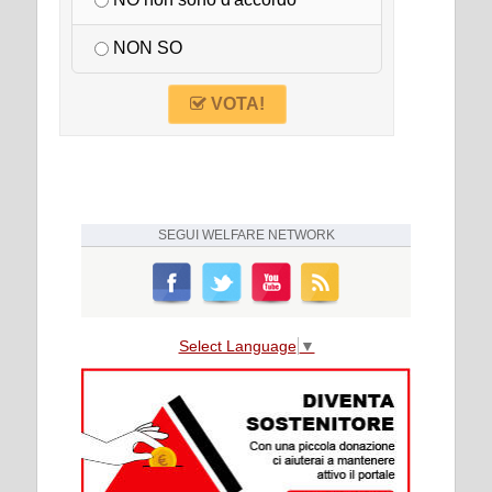
NO non sono d'accordo
NON SO
VOTA!
SEGUI
WELFARE NETWORK
Select Language
▼