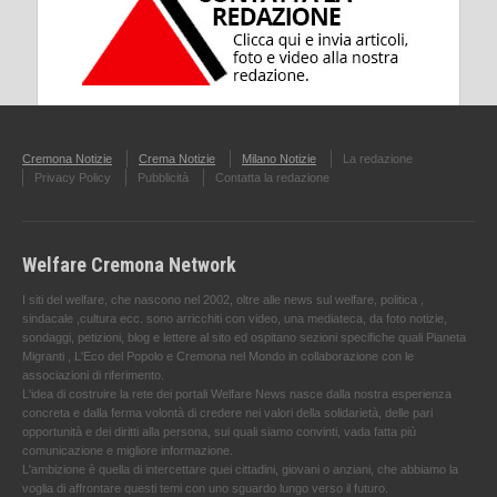
Cremona Notizie
Crema Notizie
Milano Notizie
La redazione
Privacy Policy
Pubblicità
Contatta la redazione
Welfare Cremona Network
I siti del welfare, che nascono nel 2002, oltre alle news sul welfare, politica ,
sindacale ,cultura ecc. sono arricchiti con video, una mediateca, da foto notizie,
sondaggi, petizioni, blog e lettere al sito ed ospitano sezioni specifiche quali Pianeta
Migranti , L'Eco del Popolo e Cremona nel Mondo in collaborazione con le
associazioni di riferimento.
L'idea di costruire la rete dei portali Welfare News nasce dalla nostra esperienza
concreta e dalla ferma volontà di credere nei valori della solidarietà, delle pari
opportunità e dei diritti alla persona, sui quali siamo convinti, vada fatta più
comunicazione e migliore informazione.
L'ambizione è quella di intercettare quei cittadini, giovani o anziani, che abbiamo la
voglia di affrontare questi temi con uno sguardo lungo verso il futuro.