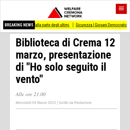
 stare dalla parte degli ultimi
BREAKING NEWS
Sicurezza I Giovani Democratici ribattono ai Giov
Biblioteca di Crema 12
marzo, presentazione
di "Ho solo seguito il
vento"
Alle ore 21.00
Mercoledì 04 Marzo 2015
|
Scritto da
Redazione