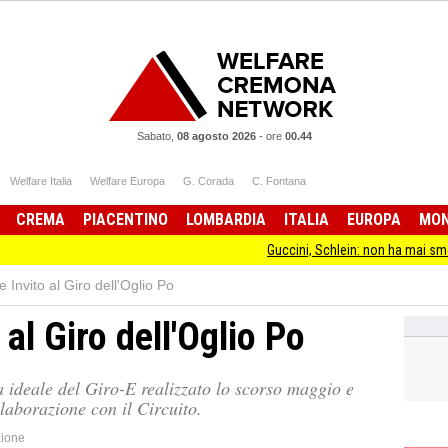
Sabato,
08 agosto 2026
-
ore
00.44
Welfare Italia
Welfare Europa
G. Corada
C. Fontana
CREMA
PIACENTINO
LOMBARDIA
ITALIA
EUROPA
MO
Guccini, Schlein: non ha mai smesso di stare dal
 Invito al Giro dell'Oglio Po
 al Giro dell'Oglio Po
 ideale del Giro-E realizzato lo scorso maggio e
laborazione con il Circuito.
ione