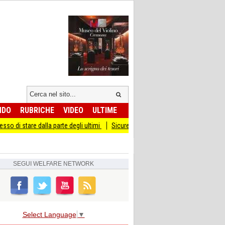
NDO
RUBRICHE
VIDEO
ULTIME
la parte degli ultimi
Sicurezza I Giovani Democratici ribattono ai Giovani di Fra
SEGUI
WELFARE NETWORK
Select Language
▼