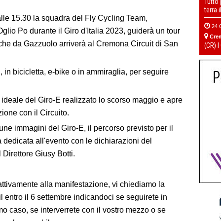
Tutto
1
2
terra 
alle 15.30 la squadra del Fly Cycling Team,
24 
lio Po durante il Giro d'Italia 2023, guiderà un tour
Cre
 che da Gazzuolo arriverà al Cremona Circuit di San
(CR) I
 in bicicletta, e-bike o in ammiraglia, per seguire
ideale del Giro-E realizzato lo scorso maggio e apre
one con il Circuito.
une immagini del Giro-E, il percorso previsto per il
a dedicata all'evento con le dichiarazioni del
Direttore Giusy Botti.
attivamente alla manifestazione, vi chiediamo la
l entro il 6 settembre indicandoci se seguirete in
imo caso, se interverrete con il vostro mezzo o se