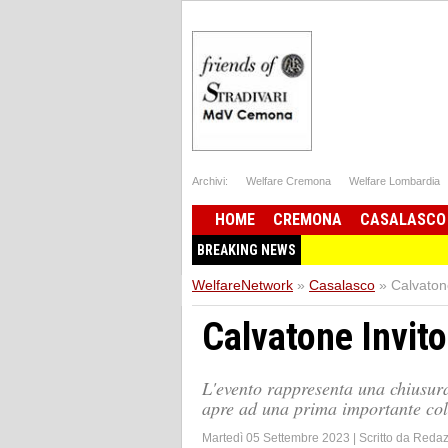
Archivi:
Welfare Cremona
Welfare Lombardia
HOME
CREMONA
CASALASCO
BREAKING NEWS
WelfareNetwork
»
Casalasco
»
Calvatone
Calvatone Invito
L'evento rappresenta una chiusura
apre ad una prima importante col
Martedì 05 Settembre 2023
|
Scritto da
Redaz