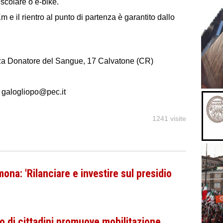
scolare o e-bike.
m e il rientro al punto di partenza è garantito dallo
zza Donatore del Sangue, 17 Calvatone (CR)
 galogliopo@pec.it
1241 visite
na: 'Rilanciare e investire sul presidio
 di cittadini promuove mobilitazione