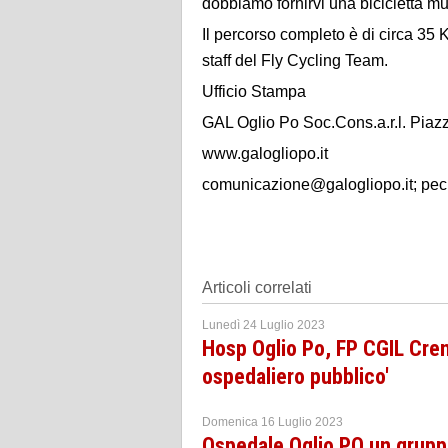
dobbiamo fornirvi una bicicletta mu
Il percorso completo è di circa 35 K
staff del Fly Cycling Team.
Ufficio Stampa
GAL Oglio Po Soc.Cons.a.r.l. Pia
www.galogliopo.it
comunicazione@galogliopo.it; pec
Articoli correlati
Lunedì 24 Luglio 2023
Hosp Oglio Po, FP CGIL Cremo
ospedaliero pubblico'
Domenica 16 Luglio 2023
Ospedale Oglio PO un gruppo