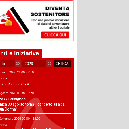
nti e iniziative
Agosto 2026 21:00 - 23:00
mona
tte di San Lorenzo
Agosto 2026 06:38 - 09:00
co ex Parmigiano
ica 30 agosto torna il concerto all’alba
un Dorma”
Settembre 2026 09:00 - 14:00
mona