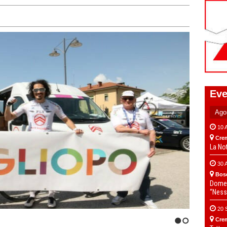
Eve
10 
Cre
La No
30 
Bos
Domen
“Ness
20 
Cre