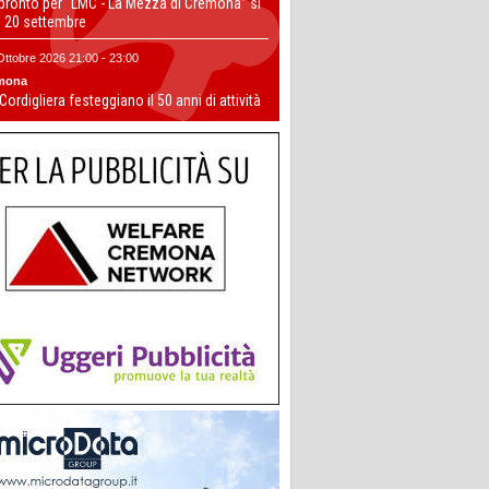
 pronto per “LMC - La Mezza di Cremona” si
il 20 settembre
Ottobre 2026 21:00 - 23:00
mona
 Cordigliera festeggiano il 50 anni di attività