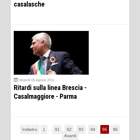
casalasche
Venerdì 05 Agosto 2011
Ritardi sulla linea Brescia -
Casalmaggiore - Parma
Indietro
1
...
91
92
93
94
95
96
Avanti