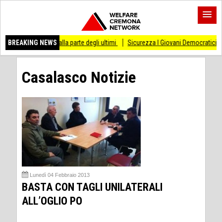
i stare dalla parte degli ultimi
BREAKING NEWS
Sicurezza I Giovani Democratici ribattono ai Gi
Casalasco Notizie
Lunedì 04 Febbraio 2013
BASTA CON TAGLI UNILATERALI
ALL’OGLIO PO