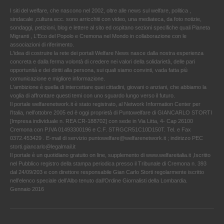
I siti del welfare, che nascono nel 2002, oltre alle news sul welfare, politica ,
sindacale ,cultura ecc. sono arricchiti con video, una mediateca, da foto notizie,
sondaggi, petizioni, blog e lettere al sito ed ospitano sezioni specifiche quali Pianeta
Migranti , L'Eco del Popolo e Cremona nel Mondo in collaborazione con le
associazioni di riferimento.
L'idea di costruire la rete dei portali Welfare News nasce dalla nostra esperienza
concreta e dalla ferma volontà di credere nei valori della solidarietà, delle pari
opportunità e dei diritti alla persona, sui quali siamo convinti, vada fatta più
comunicazione e migliore informazione.
L'ambizione è quella di intercettare quei cittadini, giovani o anziani, che abbiamo la
voglia di affrontare questi temi con uno sguardo lungo verso il futuro.
Il portale welfarenetwork.it è stato registrato, al Network Information Center per
l'Italia, nell’ottobre 2005 ed è oggi proprietà di Puntowelfare di GIANCARLO STORTI
[Impresa individuale n. REA CR-188702] con sede in Via Litta, 4- Cap 26100
Cremona con P.IVA 01493300196 e C.F. STRGCR51C10D150T. Tel. e Fax
0372.453429 . E-mail di servizio puntowelfare@welfarenetwork.it ; indirizzo PEC
storti.giancarlo@legalmail.it
Il portale è un quotidiano gratuito on line, supplemento di www.welfareitalia.it ,Iscritto
nel Pubblico registro della stampa periodica presso il Tribunale di Cremona n. 393
dal 24/09/203 e con direttore responsabile Gian Carlo Storti regolarmente iscritto
nell’elenco speciale dell’Albo tenuto dall’Ordine Giornalisti della Lombardia.
Gennaio 2016