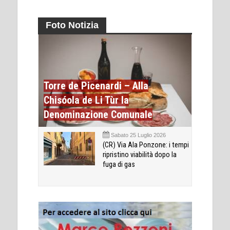
Foto Notizia
Torre de Picenardi – Alla
Chisóola de Li Tùr la
Denominazione Comunale
Sabato 25 Luglio 2026
(CR) Via Ala Ponzone: i tempi
ripristino viabilità dopo la
fuga di gas