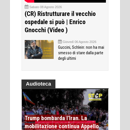
Sabato 08 Agosto 2026
(CR) Ristrutturare il vecchio
ospedale si può | Enrico
Gnocchi (Video )
Giovedì 06 Agosto 2026
Guccini, Schlein: non ha mai
smesso di stare dalla parte
degli ultimi
Audioteca
Trump bombarda l'Iran. La
mobilitazione continua Appello