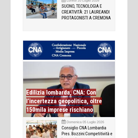
Lunedì 20 Luglio 2026
SUONO, TECNOLOGIA E
CREATIVITÀ: 21 LAUREANDI
PROTAGONISTI A CREMONA
Edilizia lombarda, CNA: Con
l’incertezza geopolitica, oltre
150mila imprese rischiano
Domenica 05 Luglio 2026
Consiglio CNA Lombardia
Pres. Bozzini:Competitività e