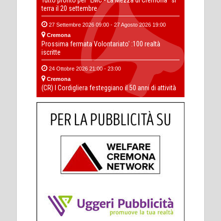
Tutto pronto per “LMC - La Mezza di Cremona” si
terra il 20 settembre
27 Settembre 2026 09:00 - 27 Agosto 2026 19:00
Cremona
Prossima fermata Volontariato' :100 realtà
iscritte
24 Ottobre 2026 21:00 - 23:00
Cremona
(CR) I Cordigliera festeggiano il 50 anni di attività