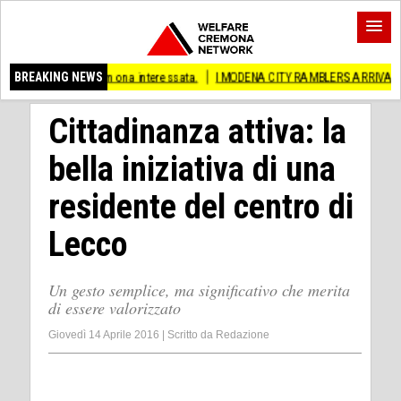
i Cremona interessata.
BREAKING NEWS
I MODENA CITY RAMBLERS ARRIVANO A CREMA!
(C
Cittadinanza attiva: la
bella iniziativa di una
residente del centro di
Lecco
Un gesto semplice, ma significativo che merita
di essere valorizzato
Giovedì 14 Aprile 2016
|
Scritto da
Redazione