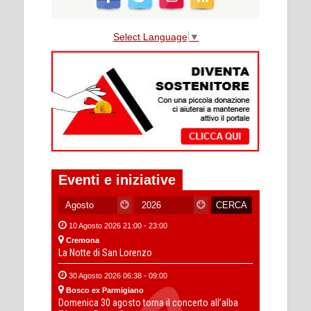
Select Language
▼
Eventi e iniziative
10 Agosto 2026 21:00 - 23:00
Cremona
La Notte di San Lorenzo
30 Agosto 2026 06:38 - 09:00
Bosco ex Parmigiano
Domenica 30 agosto torna il concerto all’alba