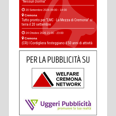
“Nessun Dorma”
20 Settembre 2026 09:00 - 14:00
Cremona
Tutto pronto per “LMC - La Mezza di Cremona” si
terra il 20 settembre
24 Ottobre 2026 21:00 - 23:00
Cremona
(CR) I Cordigliera festeggiano il 50 anni di attività