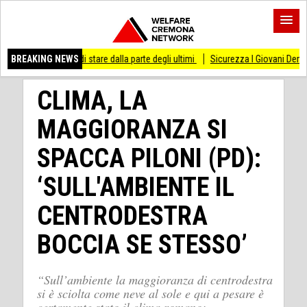
 smesso di stare dalla parte degli ultimi
BREAKING NEWS
Sicurezza I Giovani Democratici ribatto
CLIMA, LA
MAGGIORANZA SI
SPACCA PILONI (PD):
‘SULL'AMBIENTE IL
CENTRODESTRA
BOCCIA SE STESSO’
“Sull’ambiente la maggioranza di centrodestra
si è sciolta come neve al sole e qui a pesare è