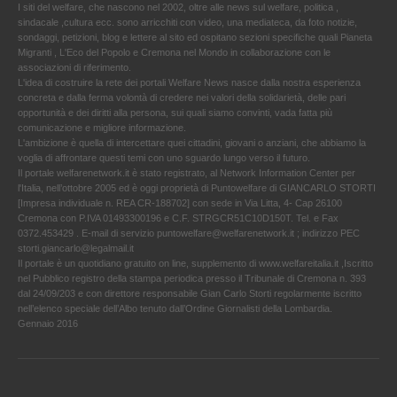
I siti del welfare, che nascono nel 2002, oltre alle news sul welfare, politica ,
sindacale ,cultura ecc. sono arricchiti con video, una mediateca, da foto notizie,
sondaggi, petizioni, blog e lettere al sito ed ospitano sezioni specifiche quali Pianeta
Migranti , L'Eco del Popolo e Cremona nel Mondo in collaborazione con le
associazioni di riferimento.
L'idea di costruire la rete dei portali Welfare News nasce dalla nostra esperienza
concreta e dalla ferma volontà di credere nei valori della solidarietà, delle pari
opportunità e dei diritti alla persona, sui quali siamo convinti, vada fatta più
comunicazione e migliore informazione.
L'ambizione è quella di intercettare quei cittadini, giovani o anziani, che abbiamo la
voglia di affrontare questi temi con uno sguardo lungo verso il futuro.
Il portale welfarenetwork.it è stato registrato, al Network Information Center per
l'Italia, nell’ottobre 2005 ed è oggi proprietà di Puntowelfare di GIANCARLO STORTI
[Impresa individuale n. REA CR-188702] con sede in Via Litta, 4- Cap 26100
Cremona con P.IVA 01493300196 e C.F. STRGCR51C10D150T. Tel. e Fax
0372.453429 . E-mail di servizio puntowelfare@welfarenetwork.it ; indirizzo PEC
storti.giancarlo@legalmail.it
Il portale è un quotidiano gratuito on line, supplemento di www.welfareitalia.it ,Iscritto
nel Pubblico registro della stampa periodica presso il Tribunale di Cremona n. 393
dal 24/09/203 e con direttore responsabile Gian Carlo Storti regolarmente iscritto
nell’elenco speciale dell’Albo tenuto dall’Ordine Giornalisti della Lombardia.
Gennaio 2016