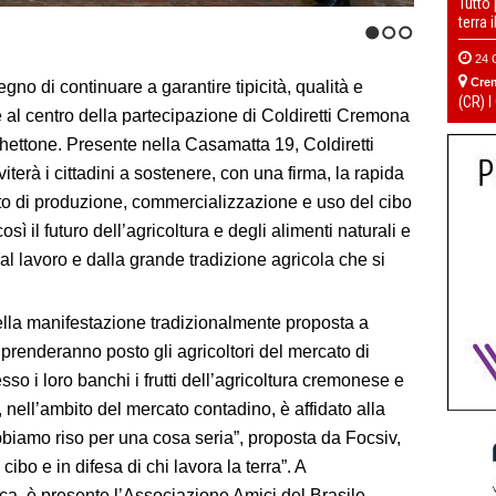
Tutto
terra 
1
2
3
24 
Cre
pegno di continuare a garantire tipicità, qualità e
(CR) I
 è al centro della partecipazione di Coldiretti Cremona
ighettone. Presente nella Casamatta 19, Coldiretti
iterà i cittadini a sostenere, con una firma, la rapida
to di produzione, commercializzazione e uso del cibo
osì il futuro dell’agricoltura e degli alimenti naturali e
l lavoro e dalla grande tradizione agricola che si
ella manifestazione tradizionalmente proposta a
prenderanno posto gli agricoltori del mercato di
i loro banchi i frutti dell’agricoltura cremonese e
 nell’ambito del mercato contadino, è affidato alla
biamo riso per una cosa seria”, proposta da Focsiv,
 cibo e in difesa di chi lavora la terra”. A
, è presente l’Associazione Amici del Brasile