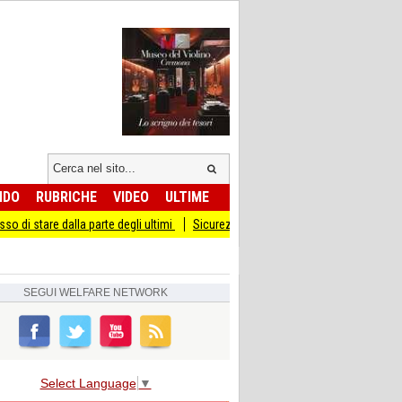
NDO
RUBRICHE
VIDEO
ULTIME
 parte degli ultimi
Sicurezza I Giovani Democratici ribattono ai Giovani di Frate
SEGUI
WELFARE NETWORK
Select Language
▼