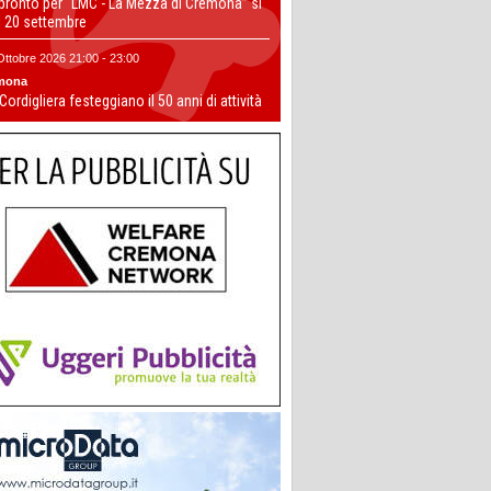
 pronto per “LMC - La Mezza di Cremona” si
il 20 settembre
Ottobre 2026 21:00 - 23:00
mona
 Cordigliera festeggiano il 50 anni di attività