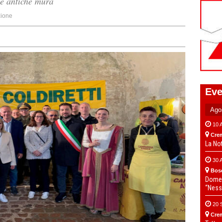
le antiche mura
ione
Eve
10 
Cre
La No
30 
Bos
Domen
“Ness
20 
Cre