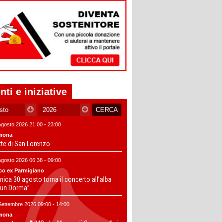
nti e iniziative
Agosto 2026 21:00 - 23:00
mona
tte di San Lorenzo
Agosto 2026 06:38 - 09:00
co ex Parmigiano
ica 30 agosto torna il concerto all’alba
un Dorma”
Settembre 2026 09:00 - 14:00
mona