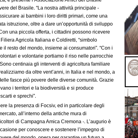
ere del Brasile. “La nostra attività principale -
ssicurare ai bambini i loro diritti primari, come una
 istruzione, oltre a dare un’opportunità di sviluppo
 Con una piccola offerta, i cittadini possono ricevere
Filiera Agricola Italiana e Coldiretti, “simbolo
ni e il resto del mondo, insieme ai consumatori”. “Con i
volontari e volontarie portiamo il riso nelle parrocchie
Sono centinaia gli interventi di agricoltura familiare
 realizziamo da oltre vent’anni, in Italia e nel mondo, a
delle fasce più povere delle diverse comunità. Grazie
vano i territori e la biodiversità e si produce
scarti e sprechi”.
iere la presenza di Focsiv, ed in particolare degli
mercato, all’interno della antiche mura di
gricoltori di Campagna Amica Cremona -. L’augurio è
’occasione per conoscere e sostenere l’impegno di
povere del mondo, opera per garantire un futuro a