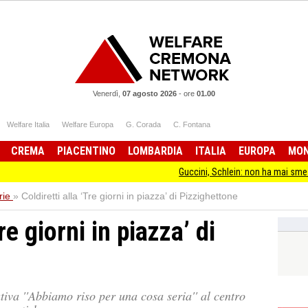
Venerdì,
07 agosto 2026
-
ore
01.00
Welfare Italia
Welfare Europa
G. Corada
C. Fontana
CREMA
PIACENTINO
LOMBARDIA
ITALIA
EUROPA
MO
Guccini, Schlein: non ha mai smesso di stare dalla
rie
»
Coldiretti alla ‘Tre giorni in piazza’ di Pizzighettone
re giorni in piazza’ di
iativa ''Abbiamo riso per una cosa seria'' al centro