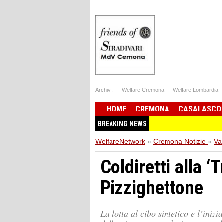
Archivi:
Welfare Cremona
Welfare Lombardia
HOME
CREMONA
CASALASCO
BREAKING NEWS
WelfareNetwork
»
Cremona Notizie
»
Va
Coldiretti alla ‘T
Pizzighettone
La lotta al cibo sintetico e l’iniz