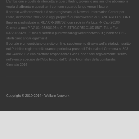
L'ambizione è quella di intercettare quei cittadini, giovani o anziani, che abbiamo la
voglia di affrontare questi temi con uno sguardo lungo verso il futuro.
Il portale welfarenetwork.it è stato registrato, al Network Information Center per
l'Italia, nell’ottobre 2005 ed è oggi proprietà di Puntowelfare di GIANCARLO STORTI
[Impresa individuale n. REA CR-188702] con sede in Via Litta, 4- Cap 26100
Cremona con P.IVA 01493300196 e C.F. STRGCR51C10D150T. Tel. e Fax
0372.453429 . E-mail di servizio puntowelfare@welfarenetwork.it ; indirizzo PEC
storti.giancarlo@legalmail.it
Il portale è un quotidiano gratuito on line, supplemento di www.welfareitalia.it ,Iscritto
nel Pubblico registro della stampa periodica presso il Tribunale di Cremona n. 393
dal 24/09/203 e con direttore responsabile Gian Carlo Storti regolarmente iscritto
nell’elenco speciale dell’Albo tenuto dall’Ordine Giornalisti della Lombardia.
Gennaio 2016
Copyright © 2010-2014 - Welfare Network