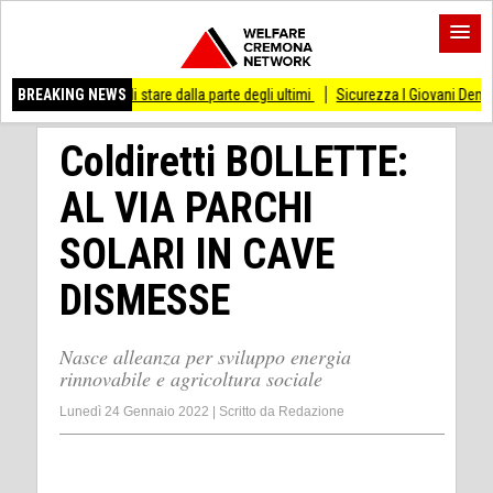
so di stare dalla parte degli ultimi
BREAKING NEWS
Sicurezza I Giovani Democratici ribattono ai
Coldiretti BOLLETTE:
AL VIA PARCHI
SOLARI IN CAVE
DISMESSE
Nasce alleanza per sviluppo energia
rinnovabile e agricoltura sociale
Lunedì 24 Gennaio 2022
|
Scritto da
Redazione