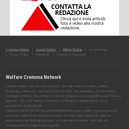
Cremona Notizie
Crema Notizie
Milano Notizie
La redazione
Privacy Policy
Pubblicità
Contatta la redazione
Welfare Cremona Network
I siti del welfare, che nascono nel 2002, oltre alle news sul welfare, politica ,
sindacale ,cultura ecc. sono arricchiti con video, una mediateca, da foto notizie,
sondaggi, petizioni, blog e lettere al sito ed ospitano sezioni specifiche quali Pianeta
Migranti , L'Eco del Popolo e Cremona nel Mondo in collaborazione con le
associazioni di riferimento.
L'idea di costruire la rete dei portali Welfare News nasce dalla nostra esperienza
concreta e dalla ferma volontà di credere nei valori della solidarietà, delle pari
opportunità e dei diritti alla persona, sui quali siamo convinti, vada fatta più
comunicazione e migliore informazione.