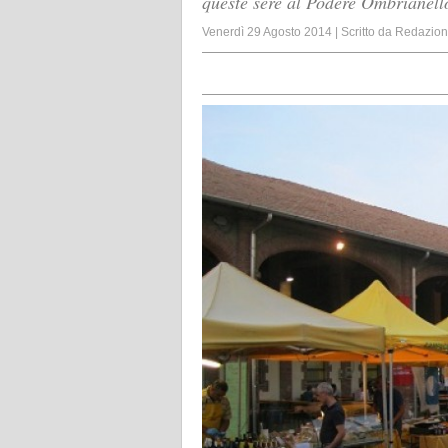
queste sere al Podere Ombrianel
Venerdì 29 Agosto 2014
|
Scritto da
Redazio