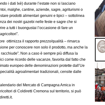
condo i dati Ixè) durante l’estate non si lasciano
rantoi, malghe, cantine, aziende, sagre, agriturismi o
stare prodotti alimentari genuini e tipici – sottolinea
za dei nostri gazebi nelle feste e sagre che si
rire a tutti i buongustai l’occasione di fare un
gricoltori”.
ore ottimizza il rapporto prezzo/qualità – rimarca
ione per conoscere non solo il prodotto, ma anche la
he racchiude”. Non a caso è sempre più diffusa la
pici come ricordo delle vacanze, favorita dal fatto che
 primato europeo delle denominazioni protette dall’Ue
pecialità agroalimentari tradizionali, censite dalle
calendario del Mercato di Campagna Amica in
icoltori di Coldiretti Cremona sul territorio, si può
retti.it.