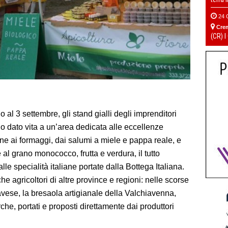
24 
Cre
(CR) I
no al 3 settembre, gli stand gialli degli imprenditori
o dato vita a un’area dedicata alle eccellenze
 pane ai formaggi, dai salumi a miele e pappa reale, e
e al grano monococco, frutta e verdura, il tutto
e specialità italiane portate dalla Bottega Italiana.
he agricoltori di altre province e regioni: nelle scorse
Pavese, la bresaola artigianale della Valchiavenna,
rche, portati e proposti direttamente dai produttori