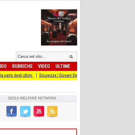
NDO
RUBRICHE
VIDEO
ULTIME
li ultimi
Sicurezza I Giovani Democratici ribattono ai Giovani di Fratellli d'Ital
SEGUI
WELFARE NETWORK