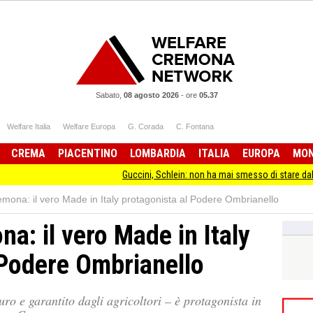
Sabato,
08 agosto 2026
-
ore
05.37
Welfare Italia
Welfare Europa
G. Corada
C. Fontana
CREMA
PIACENTINO
LOMBARDIA
ITALIA
EUROPA
MO
Guccini, Schlein: non ha mai smesso di stare dalla parte deg
remona: il vero Made in Italy protagonista al Podere Ombrianello
na: il vero Made in Italy
 Podere Ombrianello
uro e garantito dagli agricoltori – è protagonista in