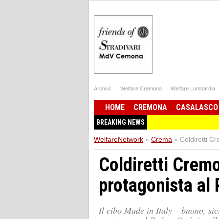
Archivi:
Welfare Cremona
Welfare Lombardia
HOME
CREMONA
CASALASCO
BREAKING NEWS
WelfareNetwork
»
Crema
»
Coldiretti C
Coldiretti Cremo
protagonista al
Il cibo Made in Italy – buono, sic