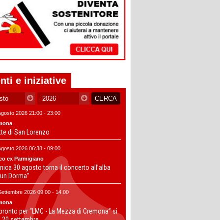
nti e iniziative
Agosto 2026 21:00 - 23:00
mona
tte di San Lorenzo
Agosto 2026 06:38 - 09:00
co ex Parmigiano
ica 30 agosto torna il concerto all’alba
un Dorma”
Settembre 2026 09:00 - 14:00
mona
 pronto per “LMC - La Mezza di Cremona” si
il 20 settembre