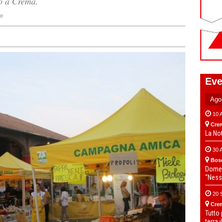
lo a Crema.
ne
Eve
10 
Cre
La No
30 
Bos
Domen
“Ness
20 
Cre
Tutto
terra 