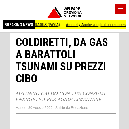
NDRAOUS (PAVIA)
BREAKING NEWS
Amnesty Anche a luglio tanti successi ed ingiustizie
Pi
COLDIRETTI, DA GAS
A BARATTOLI
TSUNAMI SU PREZZI
CIBO
AUTUNNO CALDO CON 11% CONSUMI
ENERGETICI PER AGROALIMENTARE
Martedì 30 Agosto 2022
|
Scritto da
Redazione