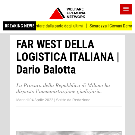
o di stare dalla parte degli ultimi
BREAKING NEWS
Sicurezza I Giovani Democratici ribattono ai 
FAR WEST DELLA
LOGISTICA ITALIANA |
Dario Balotta
La Procura della Repubblica di Milano ha
disposto l’amministrazione giudiziaria.
Martedì 04 Aprile 2023
|
Scritto da
Redazione