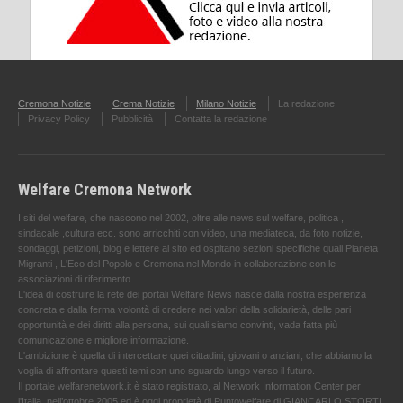
Cremona Notizie
Crema Notizie
Milano Notizie
La redazione
Privacy Policy
Pubblicità
Contatta la redazione
Welfare Cremona Network
I siti del welfare, che nascono nel 2002, oltre alle news sul welfare, politica ,
sindacale ,cultura ecc. sono arricchiti con video, una mediateca, da foto notizie,
sondaggi, petizioni, blog e lettere al sito ed ospitano sezioni specifiche quali Pianeta
Migranti , L'Eco del Popolo e Cremona nel Mondo in collaborazione con le
associazioni di riferimento.
L'idea di costruire la rete dei portali Welfare News nasce dalla nostra esperienza
concreta e dalla ferma volontà di credere nei valori della solidarietà, delle pari
opportunità e dei diritti alla persona, sui quali siamo convinti, vada fatta più
comunicazione e migliore informazione.
L'ambizione è quella di intercettare quei cittadini, giovani o anziani, che abbiamo la
voglia di affrontare questi temi con uno sguardo lungo verso il futuro.
Il portale welfarenetwork.it è stato registrato, al Network Information Center per
l'Italia, nell’ottobre 2005 ed è oggi proprietà di Puntowelfare di GIANCARLO STORTI