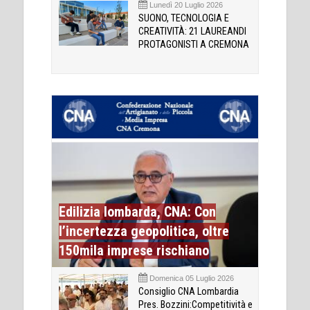
Lunedì 20 Luglio 2026
SUONO, TECNOLOGIA E
CREATIVITÀ: 21 LAUREANDI
PROTAGONISTI A CREMONA
Edilizia lombarda, CNA: Con
l’incertezza geopolitica, oltre
150mila imprese rischiano
Domenica 05 Luglio 2026
Consiglio CNA Lombardia
Pres. Bozzini:Competitività e