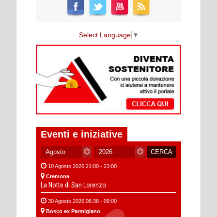
Select Language
▼
Eventi e iniziative
10 Agosto 2026 21:00 - 23:00
Cremona
La Notte di San Lorenzo
30 Agosto 2026 06:38 - 09:00
Bosco ex Parmigiano