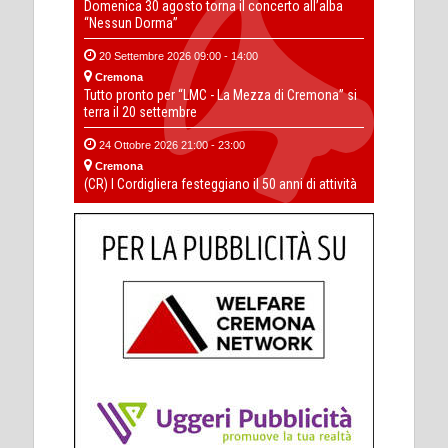
Domenica 30 agosto torna il concerto all’alba
“Nessun Dorma”
20 Settembre 2026 09:00 - 14:00
Cremona
Tutto pronto per “LMC - La Mezza di Cremona” si
terra il 20 settembre
24 Ottobre 2026 21:00 - 23:00
Cremona
(CR) I Cordigliera festeggiano il 50 anni di attività