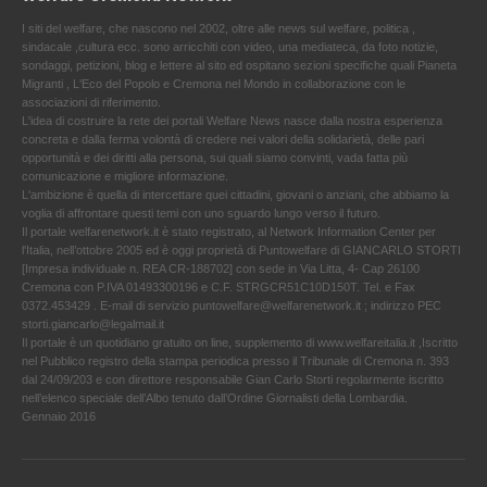
I siti del welfare, che nascono nel 2002, oltre alle news sul welfare, politica ,
sindacale ,cultura ecc. sono arricchiti con video, una mediateca, da foto notizie,
sondaggi, petizioni, blog e lettere al sito ed ospitano sezioni specifiche quali Pianeta
Migranti , L'Eco del Popolo e Cremona nel Mondo in collaborazione con le
associazioni di riferimento.
L'idea di costruire la rete dei portali Welfare News nasce dalla nostra esperienza
concreta e dalla ferma volontà di credere nei valori della solidarietà, delle pari
opportunità e dei diritti alla persona, sui quali siamo convinti, vada fatta più
comunicazione e migliore informazione.
L'ambizione è quella di intercettare quei cittadini, giovani o anziani, che abbiamo la
voglia di affrontare questi temi con uno sguardo lungo verso il futuro.
Il portale welfarenetwork.it è stato registrato, al Network Information Center per
l'Italia, nell’ottobre 2005 ed è oggi proprietà di Puntowelfare di GIANCARLO STORTI
[Impresa individuale n. REA CR-188702] con sede in Via Litta, 4- Cap 26100
Cremona con P.IVA 01493300196 e C.F. STRGCR51C10D150T. Tel. e Fax
0372.453429 . E-mail di servizio puntowelfare@welfarenetwork.it ; indirizzo PEC
storti.giancarlo@legalmail.it
Il portale è un quotidiano gratuito on line, supplemento di www.welfareitalia.it ,Iscritto
nel Pubblico registro della stampa periodica presso il Tribunale di Cremona n. 393
dal 24/09/203 e con direttore responsabile Gian Carlo Storti regolarmente iscritto
nell’elenco speciale dell’Albo tenuto dall’Ordine Giornalisti della Lombardia.
Gennaio 2016