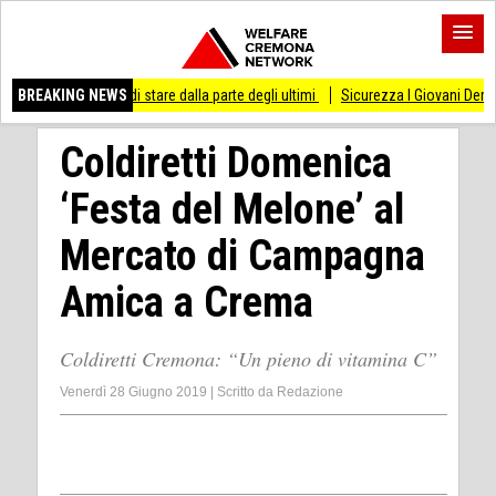
so di stare dalla parte degli ultimi
BREAKING NEWS
Sicurezza I Giovani Democratici ribattono a
Coldiretti Domenica
‘Festa del Melone’ al
Mercato di Campagna
Amica a Crema
Coldiretti Cremona: “Un pieno di vitamina C”
Venerdì 28 Giugno 2019
|
Scritto da
Redazione