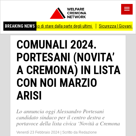
 smesso di stare dalla parte degli ultimi
BREAKING NEWS
Sicurezza I Giovani Democratici ribatt
COMUNALI 2024.
PORTESANI (NOVITA’
A CREMONA) IN LISTA
CON NOI MARZIO
ARISI
Lo annuncia oggi Alessandro Portesani
candidato sindaco per il centro destra e
portavoce della lista civica ‘Novità a Cremona
Venerdì 23 Febbraio 2024
|
Scritto da
Redazione