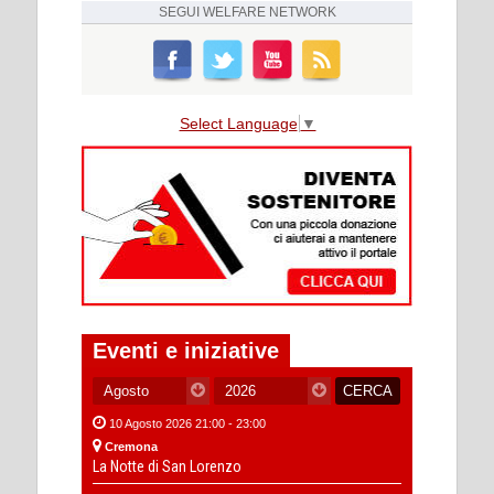
SEGUI
WELFARE NETWORK
Select Language
▼
Eventi e iniziative
10 Agosto 2026 21:00 - 23:00
Cremona
La Notte di San Lorenzo