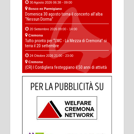
30 Agosto 2026 06:38 - 09:00
Bosco ex Parmigiano
Domenica 30 agosto torna il concerto all’alba
“Nessun Dorma”
20 Settembre 2026 09:00 - 14:00
Cremona
Tutto pronto per “LMC - La Mezza di Cremona” si
terra il 20 settembre
24 Ottobre 2026 21:00 - 23:00
Cremona
(CR) I Cordigliera festeggiano il 50 anni di attività