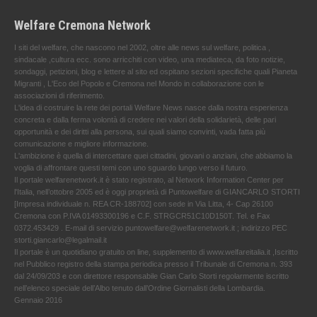
Welfare Cremona Network
I siti del welfare, che nascono nel 2002, oltre alle news sul welfare, politica ,
sindacale ,cultura ecc. sono arricchiti con video, una mediateca, da foto notizie,
sondaggi, petizioni, blog e lettere al sito ed ospitano sezioni specifiche quali Pianeta
Migranti , L'Eco del Popolo e Cremona nel Mondo in collaborazione con le
associazioni di riferimento.
L'idea di costruire la rete dei portali Welfare News nasce dalla nostra esperienza
concreta e dalla ferma volontà di credere nei valori della solidarietà, delle pari
opportunità e dei diritti alla persona, sui quali siamo convinti, vada fatta più
comunicazione e migliore informazione.
L'ambizione è quella di intercettare quei cittadini, giovani o anziani, che abbiamo la
voglia di affrontare questi temi con uno sguardo lungo verso il futuro.
Il portale welfarenetwork.it è stato registrato, al Network Information Center per
l'Italia, nell’ottobre 2005 ed è oggi proprietà di Puntowelfare di GIANCARLO STORTI
[Impresa individuale n. REA CR-188702] con sede in Via Litta, 4- Cap 26100
Cremona con P.IVA 01493300196 e C.F. STRGCR51C10D150T. Tel. e Fax
0372.453429 . E-mail di servizio puntowelfare@welfarenetwork.it ; indirizzo PEC
storti.giancarlo@legalmail.it
Il portale è un quotidiano gratuito on line, supplemento di www.welfareitalia.it ,Iscritto
nel Pubblico registro della stampa periodica presso il Tribunale di Cremona n. 393
dal 24/09/203 e con direttore responsabile Gian Carlo Storti regolarmente iscritto
nell’elenco speciale dell’Albo tenuto dall’Ordine Giornalisti della Lombardia.
Gennaio 2016