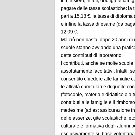
Il ministero, infatti, obbliga le fam
pagare delle tasse scolastiche: la t
pari a 15,13 €, la tassa di diploma
e infine la tassa di esame (da pag
12,09 €.
Ma ciò non basta, dopo 20 anni di m
scuole stanno avviando una pratic
dette contributi di laboratorio.
I contributi, anche se molte scuole
assolutamente facoltativi. Infatti, s
consentito chiedere alle famiglie co
le attività curriculari e di quelle 
(fotocopie, materiale didattico o al
contributi alle famiglie è il rimbor
medesime (ad es: assicurazione indi
delle assenze, gite scolastiche, etc.
culturale e formativa degli alunni 
esclusivamente su base volontaria