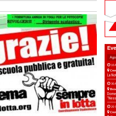
Eve
10 
Cre
La No
30 
Bos
Domen
“Ness
20 
Cre