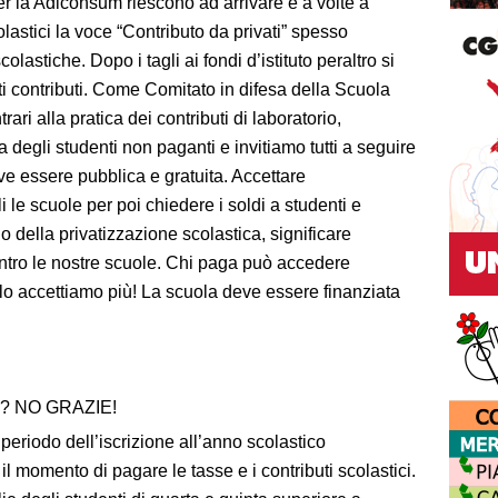
per la Adiconsum riescono ad arrivare e a volte a
lastici la voce “Contributo da privati” spesso
lastiche. Dopo i tagli ai fondi d’istituto peraltro si
i contributi. Come Comitato in difesa della Scuola
i alla pratica dei contributi di laboratorio,
a degli studenti non paganti e invitiamo tutti a seguire
ve essere pubblica e gratuita. Accettare
 le scuole per poi chiedere i soldi a studenti e
zio della privatizzazione scolastica, significare
entro le nostre scuole. Chi paga può accedere
n lo accettiamo più! La scuola deve essere finanziata
? NO GRAZIE!
 periodo dell’iscrizione all’anno scolastico
il momento di pagare le tasse e i contributi scolastici.