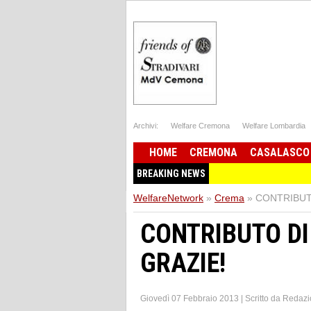
Archivi:
Welfare Cremona
Welfare Lombardia
HOME
CREMONA
CASALASCO
BREAKING NEWS
WelfareNetwork
»
Crema
»
CONTRIBUT
CONTRIBUTO DI
GRAZIE!
Giovedì 07 Febbraio 2013
|
Scritto da
Redazi