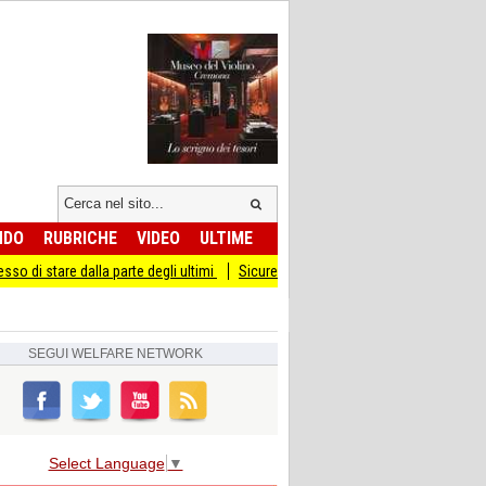
NDO
RUBRICHE
VIDEO
ULTIME
la parte degli ultimi
Sicurezza I Giovani Democratici ribattono ai Giovani di Fra
SEGUI
WELFARE NETWORK
Select Language
▼