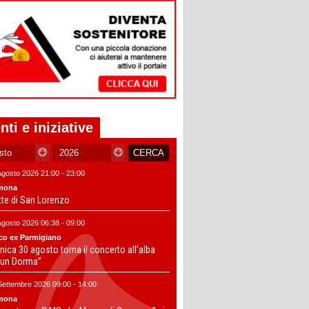
nti e iniziative
Agosto 2026 21:00 - 23:00
mona
tte di San Lorenzo
Agosto 2026 06:38 - 09:00
co ex Parmigiano
ica 30 agosto torna il concerto all’alba
un Dorma”
Settembre 2026 09:00 - 14:00
mona