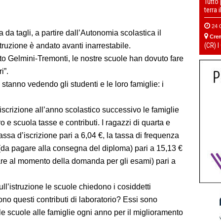
Tutto
terra 
24 
da tagli, a partire dall’Autonomia scolastica il
Cre
ruzione è andato avanti inarrestabile.
(CR) I
etto Gelmini-Tremonti, le nostre scuole han dovuto fare
i”.
stanno vedendo gli studenti e le loro famiglie: i
’iscrizione all’anno scolastico successivo le famiglie
 e scuola tasse e contributi. I ragazzi di quarta e
assa d’iscrizione pari a 6,04 €, la tassa di frequenza
 (da pagare alla consegna del diploma) pari a 15,13 €
are al momento della domanda per gli esami) pari a
ull’istruzione le scuole chiedono i cosiddetti
ono questi contributi di laboratorio? Essi sono
 le scuole alle famiglie ogni anno per il miglioramento