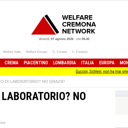
Venerdì,
07 agosto 2026
-
ore
09.40
Welfare Italia
Welfare Europa
G. Corada
C. Fontana
CREMA
PIACENTINO
LOMBARDIA
ITALIA
EUROPA
MO
Guccini, Schlein: non ha mai smesso di stare dal
O DI LABORATORIO? NO GRAZIE!
 LABORATORIO? NO
one