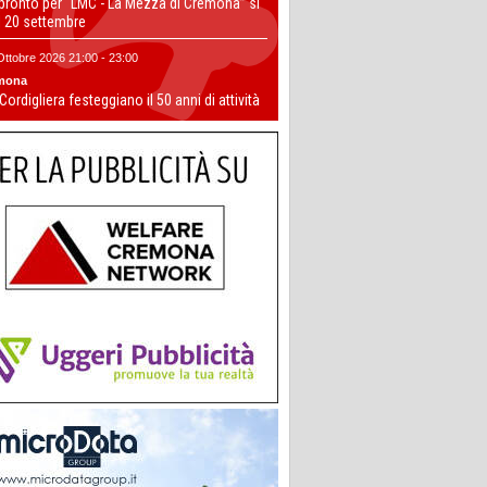
 pronto per “LMC - La Mezza di Cremona” si
il 20 settembre
Ottobre 2026 21:00 - 23:00
mona
 Cordigliera festeggiano il 50 anni di attività