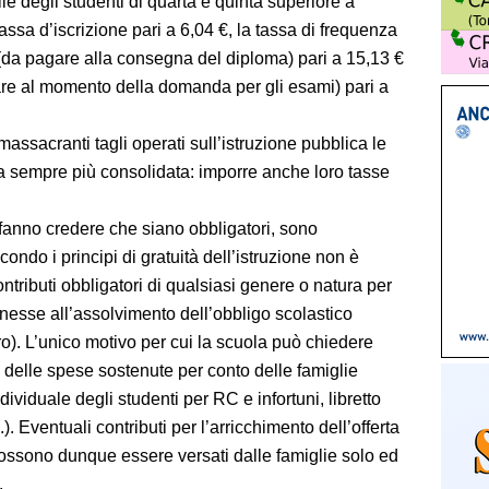
iglie degli studenti di quarta e quinta superiore a
assa d’iscrizione pari a 6,04 €, la tassa di frequenza
 (da pagare alla consegna del diploma) pari a 15,13 €
are al momento della domanda per gli esami) pari a
assacranti tagli operati sull’istruzione pubblica le
a sempre più consolidata: imporre anche loro tasse
 fanno credere che siano obbligatori, sono
econdo i principi di gratuità dell’istruzione non è
ntributi obbligatori di qualsiasi genere o natura per
connesse all’assolvimento dell’obbligo scolastico
tro). L’unico motivo per cui la scuola può chiedere
so delle spese sostenute per conto delle famiglie
viduale degli studenti per RC e infortuni, libretto
). Eventuali contributi per l’arricchimento dell’offerta
possono dunque essere versati dalle famiglie solo ed
.