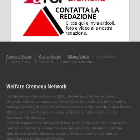
Cremona Notizie
Crema Notizie
Milano Notizie
La redazione
Privacy Policy
Pubblicità
Contatta la redazione
Welfare Cremona Network
I siti del welfare, che nascono nel 2002, oltre alle news sul welfare, politica ,
sindacale ,cultura ecc. sono arricchiti con video, una mediateca, da foto notizie,
sondaggi, petizioni, blog e lettere al sito ed ospitano sezioni specifiche quali Pianeta
Migranti , L'Eco del Popolo e Cremona nel Mondo in collaborazione con le
associazioni di riferimento.
L'idea di costruire la rete dei portali Welfare News nasce dalla nostra esperienza
concreta e dalla ferma volontà di credere nei valori della solidarietà, delle pari
opportunità e dei diritti alla persona, sui quali siamo convinti, vada fatta più
comunicazione e migliore informazione.