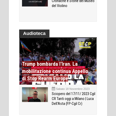
Cronache e Storie del Museo
del Violino
Audioteca
Trump bombarda l'Iran. La
mobilitazione continua Appello
di Stop Rearm Europe
Sabato 18 Novembre 2023
Sciopero del 17/11/ 2023 Cgil
CR Tanti oggi a Milano | Luca
Dell’Asta (FP-Cgil Cr)