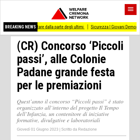
 stare dalla parte degli ultimi
BREAKING NEWS
Sicurezza I Giovani Democratici ribattono ai Gio
(CR) Concorso ‘Piccoli
passi’, alle Colonie
Padane grande festa
per le premiazioni
Quest’anno il concorso “Piccoli passi” è stato
organizzato all’interno del progetto Il Tempo
dell’Infanzia, un contenitore di iniziative
formative, divulgative e laboratoriali
Giovedì 01 Giugno 2023
|
Scritto da
Redazione