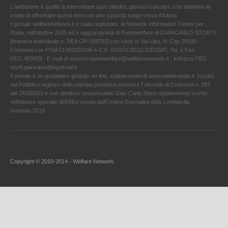
L'ambizione è quella di intercettare quei cittadini, giovani o anziani, che abbiamo la
voglia di affrontare questi temi con uno sguardo lungo verso il futuro.
Il portale welfarenetwork.it è stato registrato, al Network Information Center per
l'Italia, nell’ottobre 2005 ed è oggi proprietà di Puntowelfare di GIANCARLO STORTI
[Impresa individuale n. REA CR-188702] con sede in Via Litta, 4- Cap 26100
Cremona con P.IVA 01493300196 e C.F. STRGCR51C10D150T. Tel. e Fax
0372.453429 . E-mail di servizio puntowelfare@welfarenetwork.it ; indirizzo PEC
storti.giancarlo@legalmail.it
Il portale è un quotidiano gratuito on line, supplemento di www.welfareitalia.it ,Iscritto
nel Pubblico registro della stampa periodica presso il Tribunale di Cremona n. 393
dal 24/09/203 e con direttore responsabile Gian Carlo Storti regolarmente iscritto
nell’elenco speciale dell’Albo tenuto dall’Ordine Giornalisti della Lombardia.
Gennaio 2016
Copyright © 2010-2014 - Welfare Network