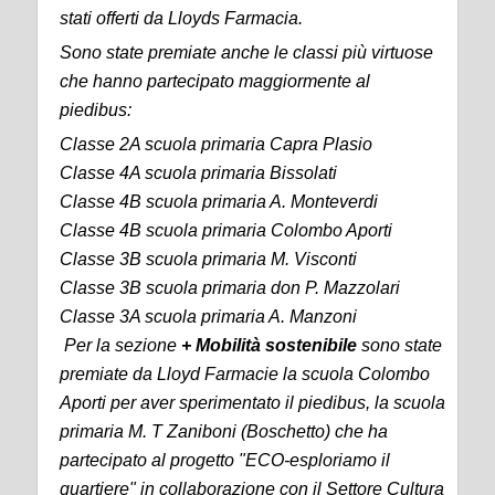
stati offerti da Lloyds Farmacia.
S
ono state premiate anche le classi più virtuose
che hanno partecipato maggiormente al
piedibus:
Classe 2A
s
cuola primaria
Capra Plasio
Classe 4A
s
cuola primaria
Bissolati
Classe 4B
s
cuola primaria A. Monteverdi
Classe 4B
s
cuola primaria
Colombo Aporti
Classe 3B
s
cuola primaria
M. Visconti
Classe 3B
s
cuola primaria
don P. Mazzolari
Classe 3A
s
cuola primaria A. Manzoni
Per la sezione
+
Mobilità sostenibile
sono state
premiate da Lloyd Farmacie
la scuola
Colombo
Aporti
per aver sperimentato il piedibus, la scuola
p
rimaria M. T
Zaniboni (Boschetto)
che ha
partecipato al progetto "ECO-esploriamo il
quartiere" in collaborazione con il Settore Cultura