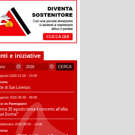
nti e iniziative
Agosto 2026 21:00 - 23:00
mona
tte di San Lorenzo
Agosto 2026 06:38 - 09:00
co ex Parmigiano
ica 30 agosto torna il concerto all’alba
un Dorma”
Settembre 2026 09:00 - 14:00
mona