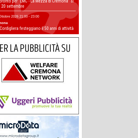
 pronto per “LMC - La Mezza di Cremona” si
il 20 settembre
Ottobre 2026 21:00 - 23:00
mona
 Cordigliera festeggiano il 50 anni di attività