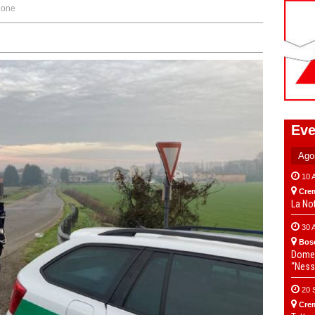
ione
Eve
10 
Cre
La No
30 
Bos
Domen
“Ness
20 
Cre