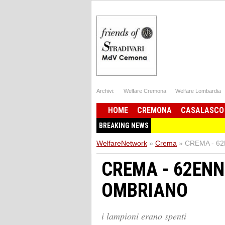
Archivi:
Welfare Cremona
Welfare Lombardia
HOME
CREMONA
CASALASCO
BREAKING NEWS
WelfareNetwork
»
Crema
»
CREMA - 6
CREMA - 62ENN
OMBRIANO
i lampioni erano spenti