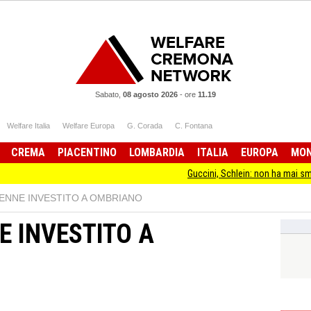
Sabato,
08 agosto 2026
-
ore
11.19
Welfare Italia
Welfare Europa
G. Corada
C. Fontana
CREMA
PIACENTINO
LOMBARDIA
ITALIA
EUROPA
MO
Guccini, Schlein: non ha mai smesso di stare da
2ENNE INVESTITO A OMBRIANO
E INVESTITO A