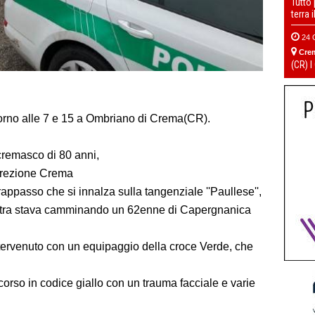
Tutto
terra 
24 
Cre
(CR) I
ntorno alle 7 e 15 a Ombriano di Crema(CR).
cremasco di 80 anni,
irezione Crema
rappasso che si innalza sulla tangenziale ''Paullese'',
estra stava camminando un 62enne di Capergnanica
ntervenuto con un equipaggio della croce Verde, che
occorso in codice giallo con un trauma facciale e varie