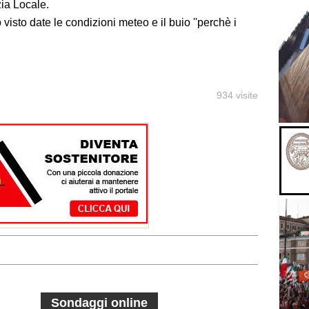
zia Locale.
visto date le condizioni meteo e il buio ''perchè i
934 visite
Sondaggi online