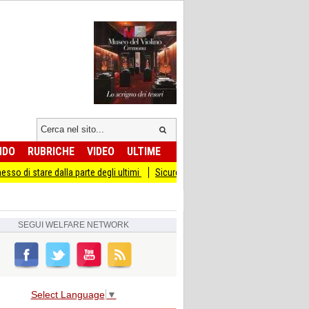
NDO
RUBRICHE
VIDEO
ULTIME
lla parte degli ultimi
Sicurezza I Giovani Democratici ribattono ai Giovani di Fr
SEGUI
WELFARE NETWORK
Select Language
▼