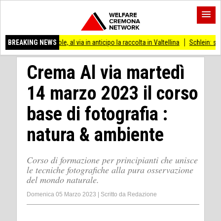
piccole, al via in anticipo la raccolta in Valtellina
BREAKING NEWS
Schlein: sì all’appello per
Crema Al via martedì
14 marzo 2023 il corso
base di fotografia :
natura & ambiente
Corso di formazione per principianti che unisce
le tecniche fotografiche alla pura osservazione
del mondo naturale.
Domenica 05 Marzo 2023
|
Scritto da
Redazione