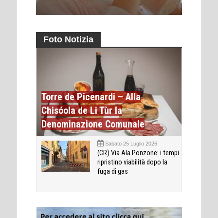
Foto Notizia
Torre de Picenardi – Alla
Chisóola de Li Tùr la
Denominazione Comunale
Sabato 25 Luglio 2026
(CR) Via Ala Ponzone: i tempi
ripristino viabilità dopo la
fuga di gas