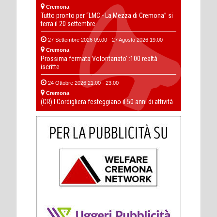
Cremona
Tutto pronto per “LMC - La Mezza di Cremona” si
terra il 20 settembre
27 Settembre 2026 09:00 - 27 Agosto 2026 19:00
Cremona
Prossima fermata Volontariato' :100 realtà
iscritte
24 Ottobre 2026 21:00 - 23:00
Cremona
(CR) I Cordigliera festeggiano il 50 anni di attività