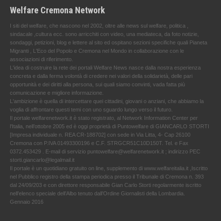
Welfare Cremona Network
I siti del welfare, che nascono nel 2002, oltre alle news sul welfare, politica ,
sindacale ,cultura ecc. sono arricchiti con video, una mediateca, da foto notizie,
sondaggi, petizioni, blog e lettere al sito ed ospitano sezioni specifiche quali Pianeta
Migranti , L'Eco del Popolo e Cremona nel Mondo in collaborazione con le
associazioni di riferimento.
L'idea di costruire la rete dei portali Welfare News nasce dalla nostra esperienza
concreta e dalla ferma volontà di credere nei valori della solidarietà, delle pari
opportunità e dei diritti alla persona, sui quali siamo convinti, vada fatta più
comunicazione e migliore informazione.
L'ambizione è quella di intercettare quei cittadini, giovani o anziani, che abbiamo la
voglia di affrontare questi temi con uno sguardo lungo verso il futuro.
Il portale welfarenetwork.it è stato registrato, al Network Information Center per
l'Italia, nell’ottobre 2005 ed è oggi proprietà di Puntowelfare di GIANCARLO STORTI
[Impresa individuale n. REA CR-188702] con sede in Via Litta, 4- Cap 26100
Cremona con P.IVA 01493300196 e C.F. STRGCR51C10D150T. Tel. e Fax
0372.453429 . E-mail di servizio puntowelfare@welfarenetwork.it ; indirizzo PEC
storti.giancarlo@legalmail.it
Il portale è un quotidiano gratuito on line, supplemento di www.welfareitalia.it ,Iscritto
nel Pubblico registro della stampa periodica presso il Tribunale di Cremona n. 393
dal 24/09/203 e con direttore responsabile Gian Carlo Storti regolarmente iscritto
nell’elenco speciale dell’Albo tenuto dall’Ordine Giornalisti della Lombardia.
Gennaio 2016