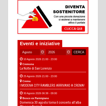
Eventi e iniziative
10 Agosto 2026 21:00 - 23:00
Cremona
La Notte di San Lorenzo
25 Agosto 2026 21:00 - 23:00
Crema
I MODENA CITY RAMBLERS ARRIVANO A CREMA!
30 Agosto 2026 06:38 - 09:00
Bosco ex Parmigiano
Domenica 30 agosto torna il concerto all’alba