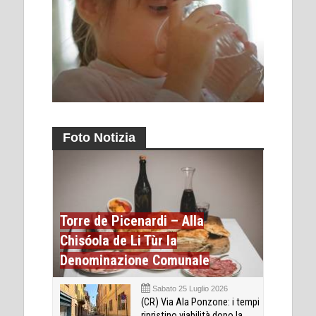
Foto Notizia
Torre de Picenardi – Alla
Chisóola de Li Tùr la
Denominazione Comunale
Sabato 25 Luglio 2026
(CR) Via Ala Ponzone: i tempi
ripristino viabilità dopo la