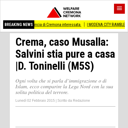
Anche provincia di Cremona interessata.
BREAKING NEWS
I MODENA CITY RAMBLERS ARRIVAN
Crema, caso Musalla:
Salvini stia pure a casa
|D. Toninelli (M5S)
Ogni volta che si parla d’immigrazione o di
Islam, ecco comparire la Lega Nord con la sua
solita politica del terrore.
Lunedì 02 Febbraio 2015
|
Scritto da
Redazione