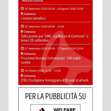
“Nessun Dorma”
14 Settembre 2026 20:30 - 14 Agosto 2026 23:00
Cremona
L'evento benefico
20 Settembre 2026 09:00 - 14:00
Cremona
Tutto pronto per “LMC - La Mezza di Cremona” si
terra il 20 settembre
27 Settembre 2026 09:00 - 27 Agosto 2026 19:00
Cremona
Prossima fermata Volontariato' :100 realtà
iscritte
24 Ottobre 2026 21:00 - 23:00
Cremona
(CR) I Cordigliera festeggiano il 50 anni di attività