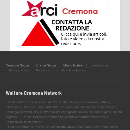
Cremona Notizie
Crema Notizie
Milano Notizie
La redazione
Privacy Policy
Pubblicità
Contatta la redazione
Welfare Cremona Network
I siti del welfare, che nascono nel 2002, oltre alle news sul welfare, politica ,
sindacale ,cultura ecc. sono arricchiti con video, una mediateca, da foto notizie,
sondaggi, petizioni, blog e lettere al sito ed ospitano sezioni specifiche quali Pianeta
Migranti , L'Eco del Popolo e Cremona nel Mondo in collaborazione con le
associazioni di riferimento.
L'idea di costruire la rete dei portali Welfare News nasce dalla nostra esperienza