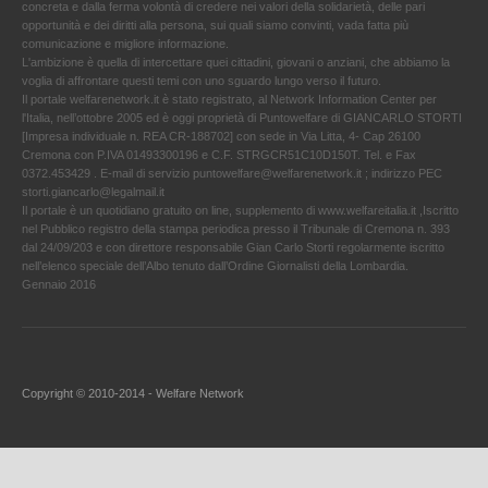
concreta e dalla ferma volontà di credere nei valori della solidarietà, delle pari
opportunità e dei diritti alla persona, sui quali siamo convinti, vada fatta più
comunicazione e migliore informazione.
L'ambizione è quella di intercettare quei cittadini, giovani o anziani, che abbiamo la
voglia di affrontare questi temi con uno sguardo lungo verso il futuro.
Il portale welfarenetwork.it è stato registrato, al Network Information Center per
l'Italia, nell’ottobre 2005 ed è oggi proprietà di Puntowelfare di GIANCARLO STORTI
[Impresa individuale n. REA CR-188702] con sede in Via Litta, 4- Cap 26100
Cremona con P.IVA 01493300196 e C.F. STRGCR51C10D150T. Tel. e Fax
0372.453429 . E-mail di servizio puntowelfare@welfarenetwork.it ; indirizzo PEC
storti.giancarlo@legalmail.it
Il portale è un quotidiano gratuito on line, supplemento di www.welfareitalia.it ,Iscritto
nel Pubblico registro della stampa periodica presso il Tribunale di Cremona n. 393
dal 24/09/203 e con direttore responsabile Gian Carlo Storti regolarmente iscritto
nell’elenco speciale dell’Albo tenuto dall’Ordine Giornalisti della Lombardia.
Gennaio 2016
Copyright © 2010-2014 - Welfare Network