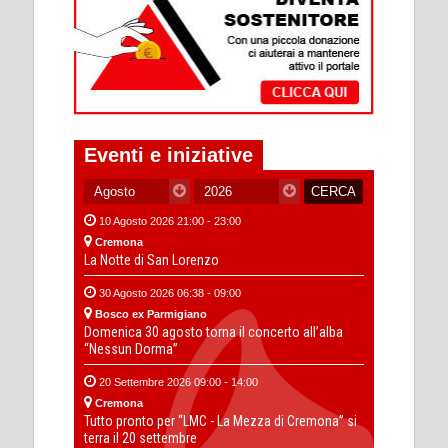
Eventi e iniziative
10 Agosto 2026 21:00 - 23:00
Cremona
La Notte di San Lorenzo
30 Agosto 2026 06:38 - 09:00
Bosco ex Parmigiano
Domenica 30 agosto torna il concerto all’alba
“Nessun Dorma”
20 Settembre 2026 09:00 - 14:00
Cremona
Tutto pronto per “LMC - La Mezza di Cremona” si
terra il 20 settembre