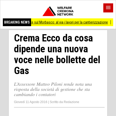
R) Ponte sul Morbasco: al via i lavori per la cantierizzazione
BREAKING NEWS
La Notte di San
Crema Ecco da cosa
dipende una nuova
voce nelle bollette del
Gas
L’Assessore Matteo Piloni rende nota una
risposta della società di gestione che sta
cambiando i contatori
Giovedì 11 Agosto 2016
|
Scritto da
Redazione