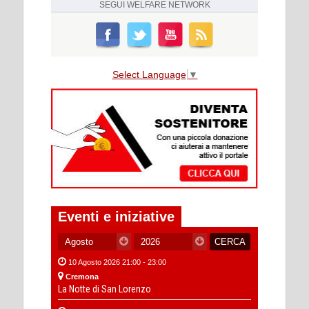
SEGUI
WELFARE NETWORK
Select Language
▼
Eventi e iniziative
10 Agosto 2026 21:00 - 23:00
Cremona
La Notte di San Lorenzo