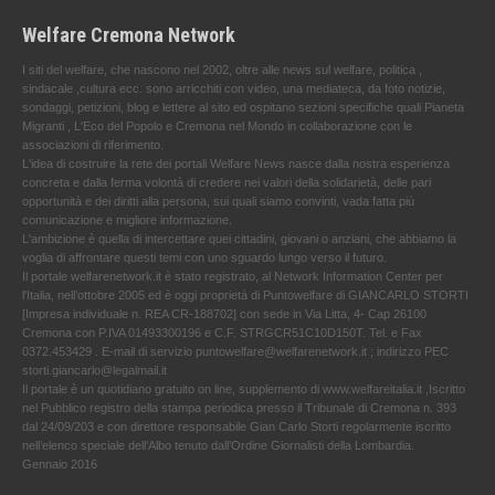
Welfare Cremona Network
I siti del welfare, che nascono nel 2002, oltre alle news sul welfare, politica ,
sindacale ,cultura ecc. sono arricchiti con video, una mediateca, da foto notizie,
sondaggi, petizioni, blog e lettere al sito ed ospitano sezioni specifiche quali Pianeta
Migranti , L'Eco del Popolo e Cremona nel Mondo in collaborazione con le
associazioni di riferimento.
L'idea di costruire la rete dei portali Welfare News nasce dalla nostra esperienza
concreta e dalla ferma volontà di credere nei valori della solidarietà, delle pari
opportunità e dei diritti alla persona, sui quali siamo convinti, vada fatta più
comunicazione e migliore informazione.
L'ambizione è quella di intercettare quei cittadini, giovani o anziani, che abbiamo la
voglia di affrontare questi temi con uno sguardo lungo verso il futuro.
Il portale welfarenetwork.it è stato registrato, al Network Information Center per
l'Italia, nell’ottobre 2005 ed è oggi proprietà di Puntowelfare di GIANCARLO STORTI
[Impresa individuale n. REA CR-188702] con sede in Via Litta, 4- Cap 26100
Cremona con P.IVA 01493300196 e C.F. STRGCR51C10D150T. Tel. e Fax
0372.453429 . E-mail di servizio puntowelfare@welfarenetwork.it ; indirizzo PEC
storti.giancarlo@legalmail.it
Il portale è un quotidiano gratuito on line, supplemento di www.welfareitalia.it ,Iscritto
nel Pubblico registro della stampa periodica presso il Tribunale di Cremona n. 393
dal 24/09/203 e con direttore responsabile Gian Carlo Storti regolarmente iscritto
nell’elenco speciale dell’Albo tenuto dall’Ordine Giornalisti della Lombardia.
Gennaio 2016