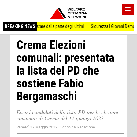
 di stare dalla parte degli ultimi
BREAKING NEWS
Sicurezza I Giovani Democratici ribattono ai 
Crema Elezioni
comunali: presentata
la lista del PD che
sostiene Fabio
Bergamaschi
Ecco i candidati della lista PD per le elezioni
comunali di Crema del 12 giungo 2022:
Venerdì 27 Maggio 2022
|
Scritto da
Redazione