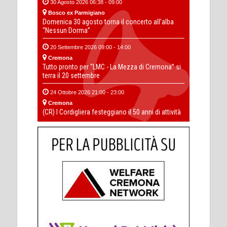
30 Agosto 2026 06:38 - 09:00
Bosco ex Parmigiano
Domenica 30 agosto torna il concerto all’alba
“Nessun Dorma”
20 Settembre 2026 09:00 - 14:00
Cremona
Tutto pronto per “LMC - La Mezza di Cremona” si
terra il 20 settembre
24 Ottobre 2026 21:00 - 23:00
Cremona
(CR) I Cordigliera festeggiano il 50 anni di attività