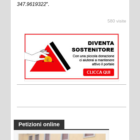
347.9619322
”.
580 visite
Petizioni online