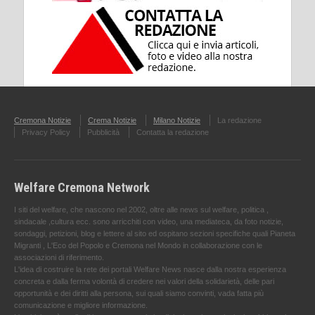
Cremona Notizie
Crema Notizie
Milano Notizie
La redazione
Privacy Policy
Pubblicità
Contatta la redazione
Welfare Cremona Network
I siti del welfare, che nascono nel 2002, oltre alle news sul welfare, politica ,
sindacale ,cultura ecc. sono arricchiti con video, una mediateca, da foto notizie,
sondaggi, petizioni, blog e lettere al sito ed ospitano sezioni specifiche quali Pianeta
Migranti , L'Eco del Popolo e Cremona nel Mondo in collaborazione con le
associazioni di riferimento.
L'idea di costruire la rete dei portali Welfare News nasce dalla nostra esperienza
concreta e dalla ferma volontà di credere nei valori della solidarietà, delle pari
opportunità e dei diritti alla persona, sui quali siamo convinti, vada fatta più
comunicazione e migliore informazione.