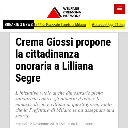
gosto 1944 di Piazzale Loreto a Milano
BREAKING NEWS
AccaddeOggi #10agosto Eccidio di 15 a
Crema Giossi propone
la cittadinanza
onoraria a Lilliana
Segre
L’iniziativa vuole anche dimostrarle piena
solidarietà contro gli attacchi d’odio e le
minacce di cui è vittima in questi giorni, tanto
che la Prefettura di Milano le ha assegnato una
scorta.
Martedì 12 Novembre 2019
|
Scritto da
Redazione