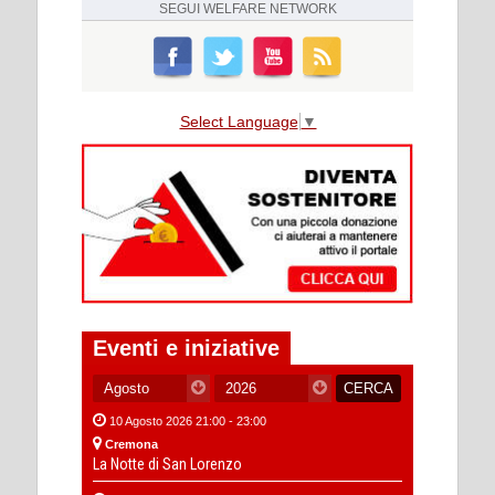
SEGUI
WELFARE NETWORK
Select Language
▼
Eventi e iniziative
10 Agosto 2026 21:00 - 23:00
Cremona
La Notte di San Lorenzo