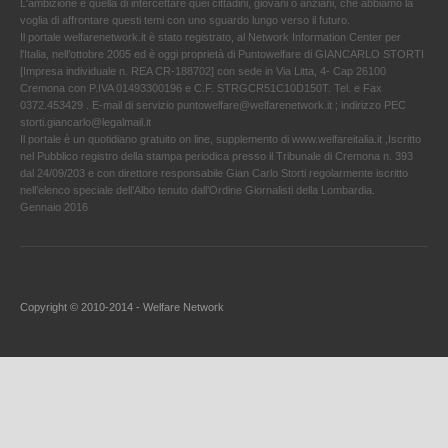
L'ambizione è quella di intercettare quei cittadini, giovani o anziani, che abbiamo la
voglia di affrontare questi temi con uno sguardo lungo verso il futuro.
Il portale welfarenetwork.it è stato registrato, al Network Information Center per
l'Italia, nell’ottobre 2005 ed è oggi proprietà di Puntowelfare di GIANCARLO STORTI
[Impresa individuale n. REA CR-188702] con sede in Via Litta, 4- Cap 26100
Cremona con P.IVA 01493300196 e C.F. STRGCR51C10D150T. Tel. e Fax
0372.453429 . E-mail di servizio puntowelfare@welfarenetwork.it ; indirizzo PEC
storti.giancarlo@legalmail.it
Il portale è un quotidiano gratuito on line, supplemento di www.welfareitalia.it ,Iscritto
nel Pubblico registro della stampa periodica presso il Tribunale di Cremona n. 393
dal 24/09/203 e con direttore responsabile Gian Carlo Storti regolarmente iscritto
nell’elenco speciale dell’Albo tenuto dall’Ordine Giornalisti della Lombardia.
Gennaio 2016
Copyright © 2010-2014 - Welfare Network