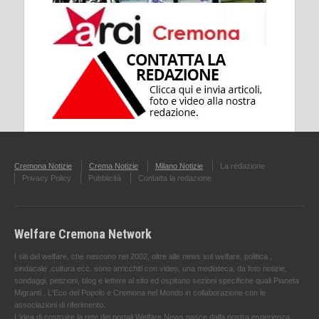
Cremona Notizie
Crema Notizie
Milano Notizie
La redazione
Privacy Policy
Pubblicità
Contatta la redazione
Welfare Cremona Network
I siti del welfare, che nascono nel 2002, oltre alle news sul welfare, politica ,
sindacale ,cultura ecc. sono arricchiti con video, una mediateca, da foto notizie,
sondaggi, petizioni, blog e lettere al sito ed ospitano sezioni specifiche quali Pianeta
Migranti , L'Eco del Popolo e Cremona nel Mondo in collaborazione con le
associazioni di riferimento.
L'idea di costruire la rete dei portali Welfare News nasce dalla nostra esperienza