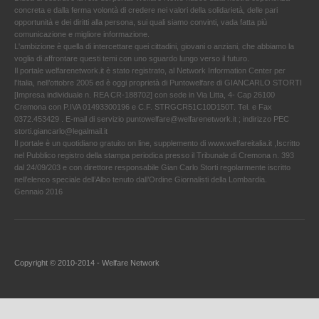
concreta e dalla ferma volontà di credere nei valori della solidarietà, delle pari
opportunità e dei diritti alla persona, sui quali siamo convinti, vada fatta più
comunicazione e migliore informazione.
L'ambizione è quella di intercettare quei cittadini, giovani o anziani, che abbiamo la
voglia di affrontare questi temi con uno sguardo lungo verso il futuro.
Il portale welfarenetwork.it è stato registrato, al Network Information Center per
l'Italia, nell’ottobre 2005 ed è oggi proprietà di Puntowelfare di GIANCARLO STORTI
[Impresa individuale n. REA CR-188702] con sede in Via Litta, 4- Cap 26100
Cremona con P.IVA 01493300196 e C.F. STRGCR51C10D150T. Tel. e Fax
0372.453429 . E-mail di servizio puntowelfare@welfarenetwork.it ; indirizzo PEC
storti.giancarlo@legalmail.it
Il portale è un quotidiano gratuito on line, supplemento di www.welfareitalia.it ,Iscritto
nel Pubblico registro della stampa periodica presso il Tribunale di Cremona n. 393
dal 24/09/203 e con direttore responsabile Gian Carlo Storti regolarmente iscritto
nell’elenco speciale dell’Albo tenuto dall’Ordine Giornalisti della Lombardia.
Gennaio 2016
Copyright © 2010-2014 - Welfare Network