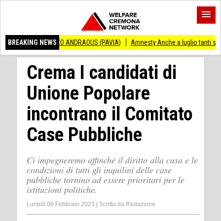
VINCENZO ANDRAOUS (PAVIA)
BREAKING NEWS
Amnesty Anche a luglio tanti successi ed ingiu
Crema I candidati di
Unione Popolare
incontrano il Comitato
Case Pubbliche
Ci impegneremo affinché il diritto alla casa e le
condizioni di tutti gli inquilini delle case
pubbliche tornino ad essere prioritari per le
istituzioni politiche.
Lunedì 06 Febbraio 2023
|
Scritto da
Redazione