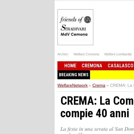
Archivi:
Welfare Cremona
Welfare Lombardia
HOME
CREMONA
CASALASCO
BREAKING NEWS
WelfareNetwork
»
Crema
»
CREMA: La C
CREMA: La Comp
compie 40 anni
La festa in una serata al San Dom