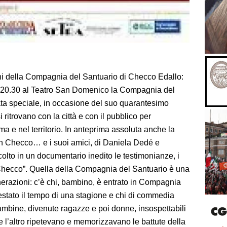
nni della Compagnia del Santuario di Checco Edallo:
 20.30 al Teatro San Domenico la Compagnia del
rata speciale, in occasione del suo quarantesimo
 ritrovano con la città e con il pubblico per
ma e nel territorio. In anteprima assoluta anche la
on Checco… e i suoi amici, di Daniela Dedé e
colto in un documentario inedito le testimonianze, i
di Checco”. Quella della Compagnia del Santuario è una
nerazioni: c’è chi, bambino, è entrato in Compagnia
 restato il tempo di una stagione e chi di commedia
bine, divenute ragazze e poi donne, insospettabili
e l’altro ripetevano e memorizzavano le battute della