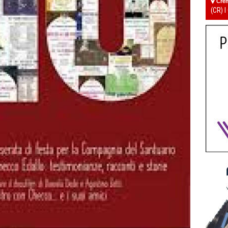
Cre
(CR) I