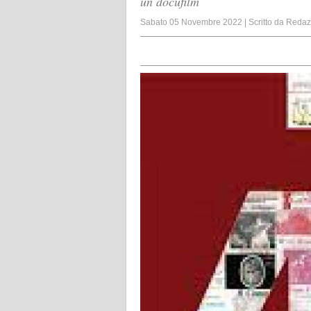
un docufilm
Sabato 05 Novembre 2022
|
Scritto da
Redaz