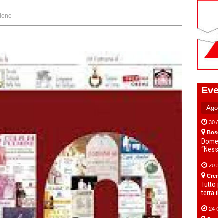
ione
Eve
30 
Bos
Domen
“Ness
20 
Cre
Tutto
terra 
24 