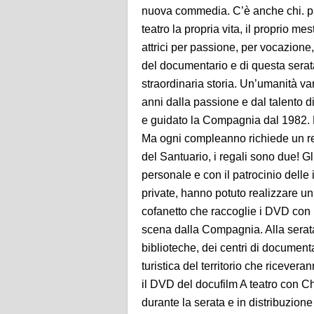
nuova commedia. C’è anche chi. pa
teatro la propria vita, il proprio mes
attrici per passione, per vocazione,
del documentario e di questa serat
straordinaria storia. Un’umanità va
anni dalla passione e dal talento 
e guidato la Compagnia dal 1982. La
Ma ogni compleanno richiede un re
del Santuario, i regali sono due! G
personale e con il patrocinio delle 
private, hanno potuto realizzare un’
cofanetto che raccoglie i DVD con 
scena dalla Compagnia. Alla serata
biblioteche, dei centri di document
turistica del territorio che ricever
il DVD del docufilm A teatro con C
durante la serata e in distribuzione a