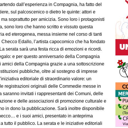
rtendo dall’esperienza in Compagnia, ha fatto del
tiere, sul palcoscenico o dietro le quinte: attori e
 ma soprattutto per amicizia. Sono loro i protagonisti
a, sono loro che hanno scritto e vissuto questa
ria ed eterogenea, messa insieme nel corso di tanti
di Checco Edallo, l’artista capocomico che ha fondato
 serata sarà una festa ricca di emozioni e ricordi.
galo: e per questo anniversario della Compagnia
li amici della Compagnia grazie a una sottoscrizione
istituzioni pubbliche, oltre al sostegno di imprese
iniziativa editoriale di straordinario valore: un
le registrazioni originali delle Commedie messe in
 saranno invitati i rappresentanti dei Comuni, delle
azione e delle associazioni di promozione culturale e
anno in dono la pubblicazione. Sarà inoltre disponibile
hecco… e i suoi amici, presentato in anteprima
 tutto il pubblico. La serata e le iniziative editoriali