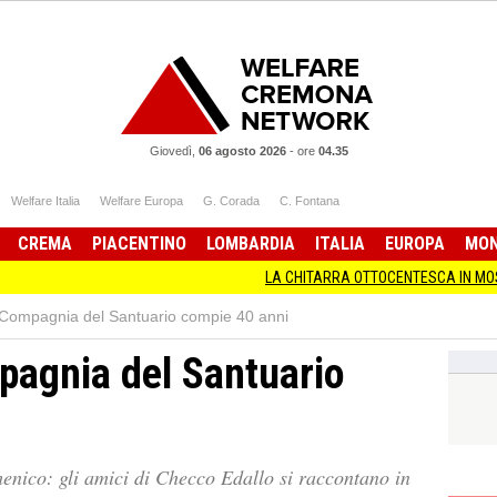
Giovedì,
06 agosto 2026
-
ore
04.35
Welfare Italia
Welfare Europa
G. Corada
C. Fontana
CREMA
PIACENTINO
LOMBARDIA
ITALIA
EUROPA
MO
LA CHITARRA OTTOCENTESCA IN MOSTRA A CREM
ompagnia del Santuario compie 40 anni
agnia del Santuario
enico: gli amici di Checco Edallo si raccontano in