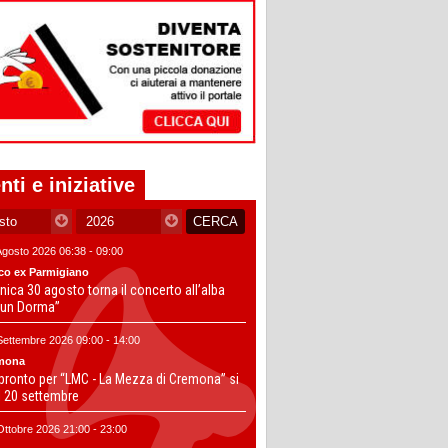
nti e iniziative
Agosto 2026 06:38 - 09:00
co ex Parmigiano
ica 30 agosto torna il concerto all’alba
un Dorma”
Settembre 2026 09:00 - 14:00
mona
 pronto per “LMC - La Mezza di Cremona” si
il 20 settembre
Ottobre 2026 21:00 - 23:00