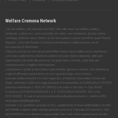
Privacy Policy
Pubblicità
Contatta la redazione
Welfare Cremona Network
I siti del welfare, che nascono nel 2002, oltre alle news sul welfare, politica ,
sindacale ,cultura ecc. sono arricchiti con video, una mediateca, da foto notizie,
sondaggi, petizioni, blog e lettere al sito ed ospitano sezioni specifiche quali Pianeta
Migranti , L'Eco del Popolo e Cremona nel Mondo in collaborazione con le
associazioni di riferimento.
L'idea di costruire la rete dei portali Welfare News nasce dalla nostra esperienza
concreta e dalla ferma volontà di credere nei valori della solidarietà, delle pari
opportunità e dei diritti alla persona, sui quali siamo convinti, vada fatta più
comunicazione e migliore informazione.
L'ambizione è quella di intercettare quei cittadini, giovani o anziani, che abbiamo la
voglia di affrontare questi temi con uno sguardo lungo verso il futuro.
Il portale welfarenetwork.it è stato registrato, al Network Information Center per
l'Italia, nell’ottobre 2005 ed è oggi proprietà di Puntowelfare di GIANCARLO STORTI
[Impresa individuale n. REA CR-188702] con sede in Via Litta, 4- Cap 26100
Cremona con P.IVA 01493300196 e C.F. STRGCR51C10D150T. Tel. e Fax
0372.453429 . E-mail di servizio puntowelfare@welfarenetwork.it ; indirizzo PEC
storti.giancarlo@legalmail.it
Il portale è un quotidiano gratuito on line, supplemento di www.welfareitalia.it ,Iscritto
nel Pubblico registro della stampa periodica presso il Tribunale di Cremona n. 393
dal 24/09/203 e con direttore responsabile Gian Carlo Storti regolarmente iscritto