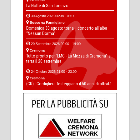
La Notte di San Lorenzo
30 Agosto 2026 06:38 - 09:00
Bosco ex Parmigiano
Domenica 30 agosto torna il concerto all’alba
“Nessun Dorma”
20 Settembre 2026 09:00 - 14:00
Cremona
Tutto pronto per “LMC - La Mezza di Cremona” si
terra il 20 settembre
24 Ottobre 2026 21:00 - 23:00
Cremona
(CR) I Cordigliera festeggiano il 50 anni di attività