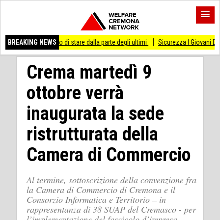
 smesso di stare dalla parte degli ultimi
BREAKING NEWS
Sicurezza I Giovani Democratici ribatt
Crema martedì 9
ottobre verrà
inaugurata la sede
ristrutturata della
Camera di Commercio
Al termine, sottoscrizione della convenzione fra
la Camera di Commercio di Cremona e il
Consorzio Informatica e Territorio – in
rappresentanza di 38 SUAP del Cremasco - per
l’implementazione del fascicolo d’impresa.