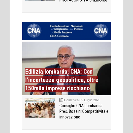
PROTAGONISTI A CREMONA
Edilizia lombarda, CNA: Con
l’incertezza geopolitica, oltre
150mila imprese rischiano
Domenica 05 Luglio 2026
Consiglio CNA Lombardia
Pres. Bozzini:Competitività e
innovazione