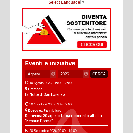
Select Language
▼
Eventi e iniziative
10 Agosto 2026 21:00 - 23:00
Cremona
La Notte di San Lorenzo
30 Agosto 2026 06:38 - 09:00
Bosco ex Parmigiano
Domenica 30 agosto torna il concerto all’alba
“Nessun Dorma”
20 Settembre 2026 09:00 - 14:00