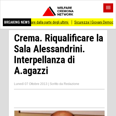
tare dalla parte degli ultimi
BREAKING NEWS
Sicurezza I Giovani Democratici ribattono ai Giova
Crema. Riqualificare la
Sala Alessandrini.
Interpellanza di
A.agazzi
Lunedì 07 Ottobre 2013
|
Scritto da
Redazione