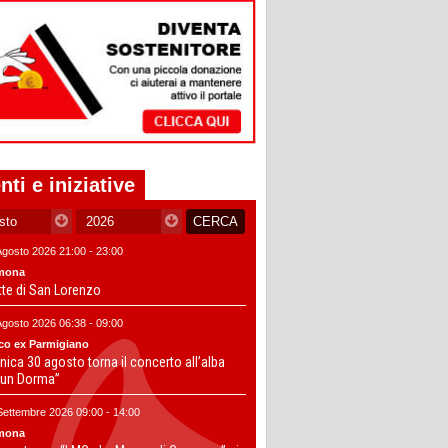
nti e iniziative
Agosto 2026 21:00 - 23:00
mona
tte di San Lorenzo
Agosto 2026 06:38 - 09:00
co ex Parmigiano
ica 30 agosto torna il concerto all’alba
un Dorma”
Settembre 2026 09:00 - 14:00
mona