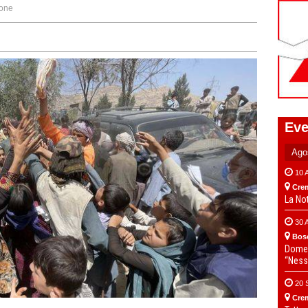
one
Eve
10 
Cre
La No
30 
Bos
Domen
“Ness
20 
Cre