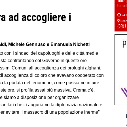
Tutto
terra 
a ad accogliere i
24 
Cre
(CR) I
naldi, Michele Gennuso e Emanuela Nichetti
to con i sindaci dei capoluoghi e delle città medie
i sta confrontando col Governo in queste ore
issimi Comuni all’accoglienza dei profughi afghani.
di accoglienza di coloro che avevano cooperato con
 ma la portata del fenomeno, come possiamo intuire
te ore, si profila assai più massiva. Crema c’è.
i e siamo a disposizione per organizzare
umanitari che ci auguriamo la diplomazia nazionale e
per evitare il massacro di una popolazione inerme”.