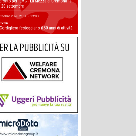
 pronto per “LMC - La Mezza di Cremona” si
il 20 settembre
Ottobre 2026 21:00 - 23:00
mona
 Cordigliera festeggiano il 50 anni di attività