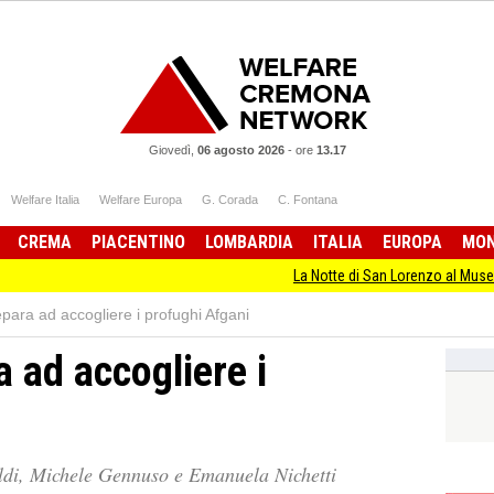
Giovedì,
06 agosto 2026
-
ore
13.17
Welfare Italia
Welfare Europa
G. Corada
C. Fontana
CREMA
PIACENTINO
LOMBARDIA
ITALIA
EUROPA
MO
La Notte di San Lorenzo al Museo Ca
para ad accogliere i profughi Afgani
 ad accogliere i
aldi, Michele Gennuso e Emanuela Nichetti