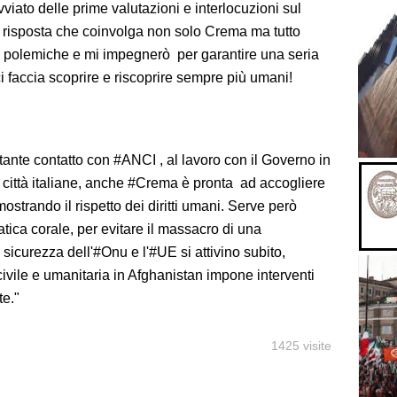
iato delle prime valutazioni e interlocuzioni sul
na risposta che coinvolga non solo Crema ma tutto
i polemiche e mi impegnerò per garantire una seria
ci faccia scoprire e riscoprire sempre più umani!
ante contatto con #ANCI , al lavoro con il Governo in
 città italiane, anche #Crema è pronta ad accogliere
ostrando il rispetto dei diritti umani. Serve però
ca corale, per evitare il massacro di una
 sicurezza dell'#Onu e l'#UE si attivino subito,
vile e umanitaria in Afghanistan impone interventi
te."
1425 visite