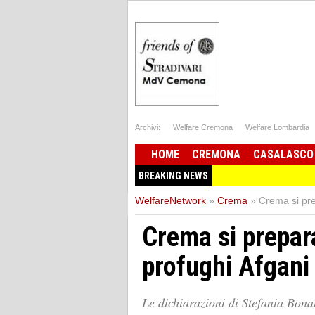
Archivi:
Welfare Cremona
Welfare Lombardia
HOME
CREMONA
CASALASCO
BREAKING NEWS
WelfareNetwork
»
Crema
»
Crema si pre
Crema si prepara
profughi Afgani
Le dichiarazioni di Stefania Bon