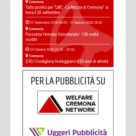
Cremona
Tutto pronto per “LMC - La Mezza di Cremona” si
terra il 20 settembre
27 Settembre 2026 09:00 - 27 Agosto 2026 19:00
Cremona
Prossima fermata Volontariato' :100 realtà
iscritte
24 Ottobre 2026 21:00 - 23:00
Cremona
(CR) I Cordigliera festeggiano il 50 anni di attività