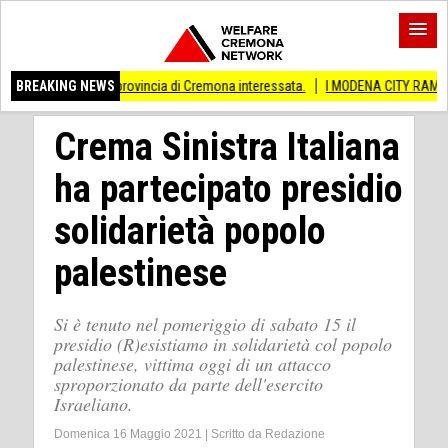
Anche provincia di Cremona interessata.
BREAKING NEWS
I MODENA CITY RAMBLERS ARRIVAN
Crema Sinistra Italiana
ha partecipato presidio
solidarietà popolo
palestinese
Si è tenuto nel pomeriggio di sabato 15 il
presidio (R)esistiamo in solidarietà col popolo
palestinese, vittima oggi di un attacco
sproporzionato da parte dell'esercito
Israeliano.
Domenica 16 Maggio 2021
|
Scritto da
Redazione