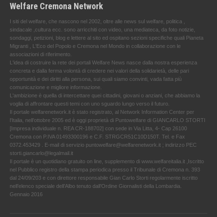
Welfare Cremona Network
I siti del welfare, che nascono nel 2002, oltre alle news sul welfare, politica ,
sindacale ,cultura ecc. sono arricchiti con video, una mediateca, da foto notizie,
sondaggi, petizioni, blog e lettere al sito ed ospitano sezioni specifiche quali Pianeta
Migranti , L'Eco del Popolo e Cremona nel Mondo in collaborazione con le
associazioni di riferimento.
L'idea di costruire la rete dei portali Welfare News nasce dalla nostra esperienza
concreta e dalla ferma volontà di credere nei valori della solidarietà, delle pari
opportunità e dei diritti alla persona, sui quali siamo convinti, vada fatta più
comunicazione e migliore informazione.
L'ambizione è quella di intercettare quei cittadini, giovani o anziani, che abbiamo la
voglia di affrontare questi temi con uno sguardo lungo verso il futuro.
Il portale welfarenetwork.it è stato registrato, al Network Information Center per
l'Italia, nell’ottobre 2005 ed è oggi proprietà di Puntowelfare di GIANCARLO STORTI
[Impresa individuale n. REA CR-188702] con sede in Via Litta, 4- Cap 26100
Cremona con P.IVA 01493300196 e C.F. STRGCR51C10D150T. Tel. e Fax
0372.453429 . E-mail di servizio puntowelfare@welfarenetwork.it ; indirizzo PEC
storti.giancarlo@legalmail.it
Il portale è un quotidiano gratuito on line, supplemento di www.welfareitalia.it ,Iscritto
nel Pubblico registro della stampa periodica presso il Tribunale di Cremona n. 393
dal 24/09/203 e con direttore responsabile Gian Carlo Storti regolarmente iscritto
nell’elenco speciale dell’Albo tenuto dall’Ordine Giornalisti della Lombardia.
Gennaio 2016