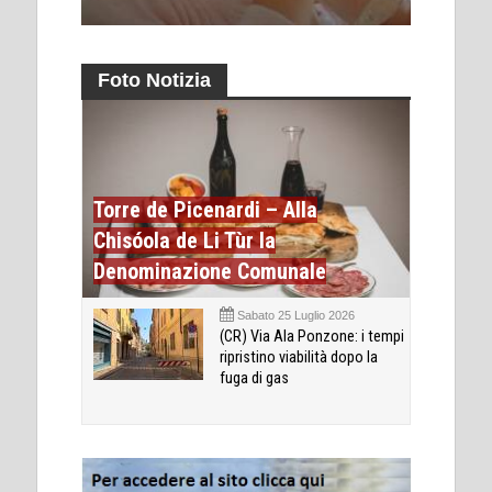
Foto Notizia
Torre de Picenardi – Alla
Chisóola de Li Tùr la
Denominazione Comunale
Sabato 25 Luglio 2026
(CR) Via Ala Ponzone: i tempi
ripristino viabilità dopo la
fuga di gas