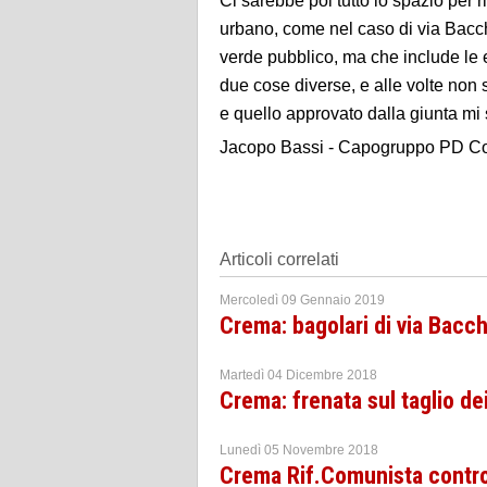
Ci sarebbe poi tutto lo spazio per r
urbano, come nel caso di via Bacche
verde pubblico, ma che include le e
due cose diverse, e alle volte non 
e quello approvato dalla giunta mi
Jacopo Bassi - Capogruppo PD C
Articoli correlati
Mercoledì 09 Gennaio 2019
Crema: bagolari di via Bacch
Martedì 04 Dicembre 2018
Crema: frenata sul taglio de
Lunedì 05 Novembre 2018
Crema Rif.Comunista contro 