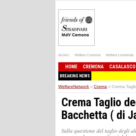
Archivi:
Welfare Cremona
Welfare Lombardia
HOME
CREMONA
CASALASCO
BREAKING NEWS
WelfareNetwork
»
Crema
»
Crema Taglio
Crema Taglio deg
Bacchetta ( di 
Sulla questione del taglio degli a