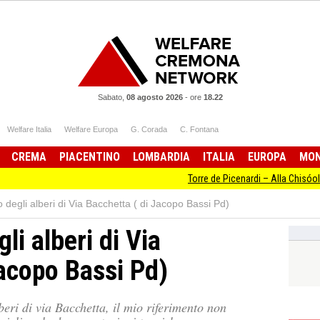
Sabato,
08 agosto 2026
-
ore
18.22
Welfare Italia
Welfare Europa
G. Corada
C. Fontana
CREMA
PIACENTINO
LOMBARDIA
ITALIA
EUROPA
MO
Torre de Picenardi – Alla Chisóola de Li Tù
 degli alberi di Via Bacchetta ( di Jacopo Bassi Pd)
li alberi di Via
Jacopo Bassi Pd)
lberi di via Bacchetta, il mio riferimento non