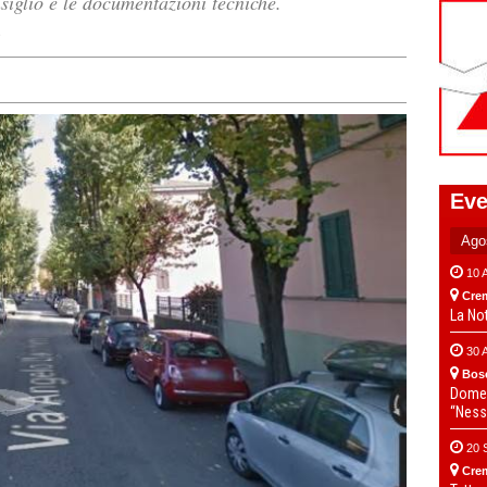
nsiglio e le documentazioni tecniche.
e
Eve
10 
Cre
La No
30 
Bos
Domen
“Ness
20 
Cre