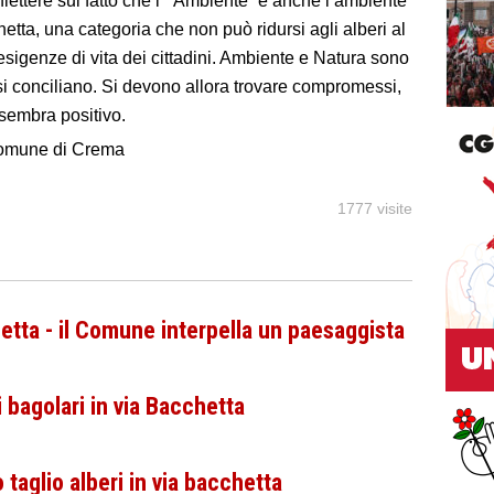
iflettere sul fatto che l’ “Ambiente” è anche l’ambiente
tta, una categoria che non può ridursi agli alberi al
sigenze di vita dei cittadini. Ambiente e Natura sono
si conciliano. Si devono allora trovare compromessi,
 sembra positivo.
omune di Crema
1777 visite
etta - il Comune interpella un paesaggista
i bagolari in via Bacchetta
taglio alberi in via bacchetta