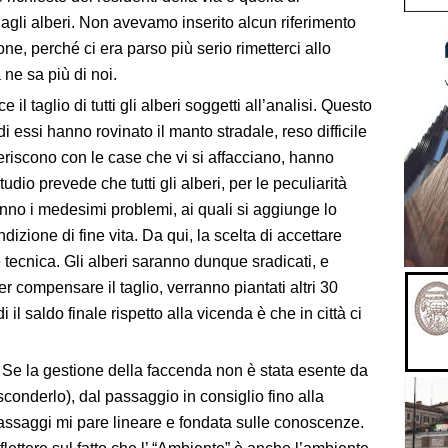
 dagli alberi. Non avevamo inserito alcun riferimento
one, perché ci era parso più serio rimetterci allo
ne sa più di noi.
il taglio di tutti gli alberi soggetti all’analisi. Questo
i essi hanno rovinato il manto stradale, reso difficile
eriscono con le case che vi si affacciano, hanno
udio prevede che tutti gli alberi, per le peculiarità
nno i medesimi problemi, ai quali si aggiunge lo
dizione di fine vita. Da qui, la scelta di accettare
e tecnica. Gli alberi saranno dunque sradicati, e
 per compensare il taglio, verranno piantati altri 30
di il saldo finale rispetto alla vicenda è che in città ci
. Se la gestione della faccenda non è stata esente da
asconderlo), dal passaggio in consiglio fino alla
assaggi mi pare lineare e fondata sulle conoscenze.