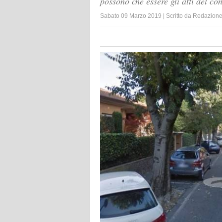
possono che essere gli atti del co
Sabato 09 Marzo 2019
|
Scritto da
Redazion