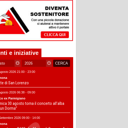
nti e iniziative
Agosto 2026 21:00 - 23:00
mona
tte di San Lorenzo
Agosto 2026 06:38 - 09:00
co ex Parmigiano
ica 30 agosto torna il concerto all’alba
un Dorma”
Settembre 2026 09:00 - 14:00
mona