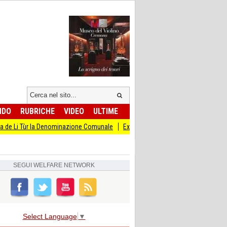
NDO
RUBRICHE
VIDEO
ULTIME
r la Denominazione Comunale
Ex Ilva, Schlein e delegazione Pd incontrano sin
SEGUI
WELFARE NETWORK
Select Language
▼