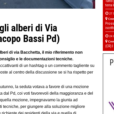
Tutto
terra 
27 
Cre
Pross
li alberi di Via
iscrit
Jacopo Bassi Pd)
24 
Cre
(CR) I
lberi di via Bacchetta, il mio riferimento non
consiglio e le documentazioni tecniche.
attivanti di un hashtag o un commento tagliente su
te al centro della discussione se si ha rispetto per
autunno, la seduta votava a favore di una mozione
a dal Pd, coi voti favorevoli della maggioranza e del
In quella mozione, impegnavamo la giunta ad
ti tecniche, per giungere alla soluzione migliore
e richieste dei residenti della via e quella di