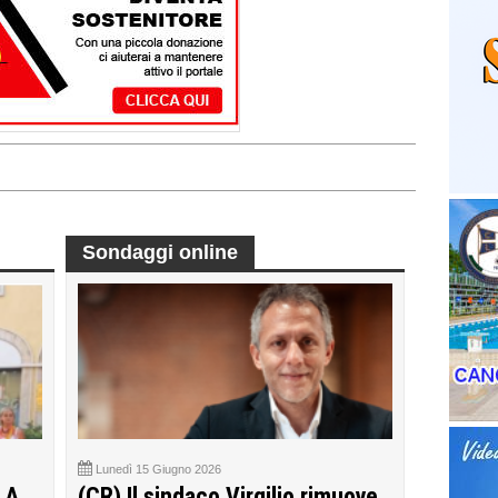
Sondaggi online
Lunedì 15 Giugno 2026
 A
(CR) Il sindaco Virgilio rimuove