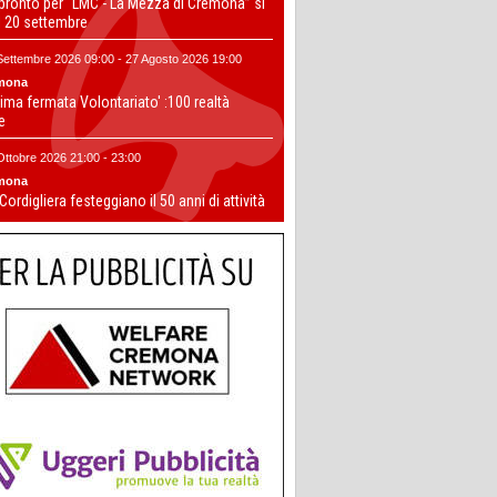
 pronto per “LMC - La Mezza di Cremona” si
il 20 settembre
Settembre 2026 09:00 - 27 Agosto 2026 19:00
mona
ima fermata Volontariato' :100 realtà
te
Ottobre 2026 21:00 - 23:00
mona
 Cordigliera festeggiano il 50 anni di attività