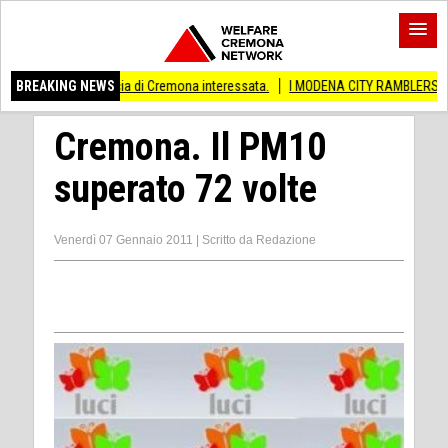
vincia di Cremona interessata.
BREAKING NEWS
I MODENA CITY RAMBLERS ARRIVANO A CREM
Cremona. Il PM10
superato 72 volte
Venerdì 07 Gennaio 2011
|
Scritto da
Redazione