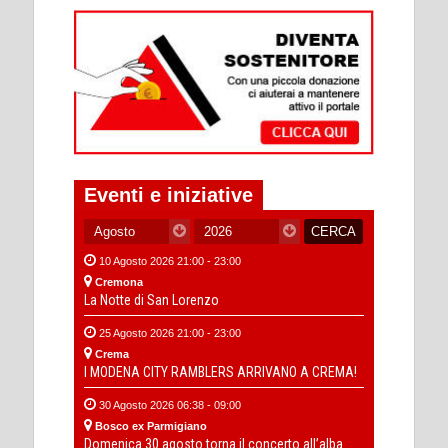
Eventi e iniziative
10 Agosto 2026 21:00 - 23:00
Cremona
La Notte di San Lorenzo
25 Agosto 2026 21:00 - 23:00
Crema
I MODENA CITY RAMBLERS ARRIVANO A CREMA!
30 Agosto 2026 06:38 - 09:00
Bosco ex Parmigiano
Domenica 30 agosto torna il concerto all’alba