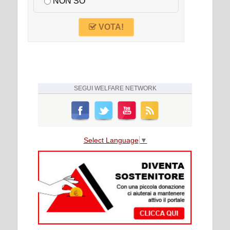
NON SO
VOTA!
SEGUI
WELFARE NETWORK
Select Language
▼