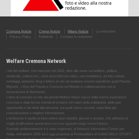
Cremona Notizie
Crema Notizie
Milano Notizie
La redazione
Privacy Policy
Pubblicità
Contatta la redazione
Welfare Cremona Network
I siti del welfare, che nascono nel 2002, oltre alle news sul welfare, politica ,
sindacale ,cultura ecc. sono arricchiti con video, una mediateca, da foto notizie,
sondaggi, petizioni, blog e lettere al sito ed ospitano sezioni specifiche quali Pianeta
Migranti , L'Eco del Popolo e Cremona nel Mondo in collaborazione con le
associazioni di riferimento.
L'idea di costruire la rete dei portali Welfare News nasce dalla nostra esperienza
concreta e dalla ferma volontà di credere nei valori della solidarietà, delle pari
opportunità e dei diritti alla persona, sui quali siamo convinti, vada fatta più
comunicazione e migliore informazione.
L'ambizione è quella di intercettare quei cittadini, giovani o anziani, che abbiamo la
voglia di affrontare questi temi con uno sguardo lungo verso il futuro.
Il portale welfarenetwork.it è stato registrato, al Network Information Center per
l'Italia, nell’ottobre 2005 ed è oggi proprietà di Puntowelfare di GIANCARLO STORTI