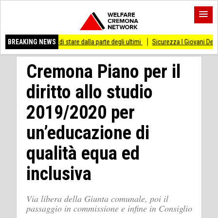
esso di stare dalla parte degli ultimi
BREAKING NEWS
Sicurezza I Giovani Democratici ribattono 
Cremona Piano per il
diritto allo studio
2019/2020 per
un’educazione di
qualità equa ed
inclusiva
Via libera della Giunta comunale, poi il
passaggio in commissione e infine in Consiglio