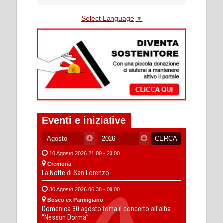
Select Language
▼
Eventi e iniziative
10 Agosto 2026 21:00 - 23:00
Cremona
La Notte di San Lorenzo
30 Agosto 2026 06:38 - 09:00
Bosco ex Parmigiano
Domenica 30 agosto torna il concerto all’alba
“Nessun Dorma”