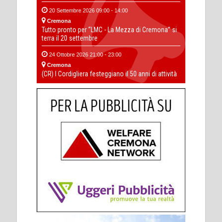
20 Settembre 2026 09:00 - 14:00
Cremona
Tutto pronto per “LMC - La Mezza di Cremona” si
terra il 20 settembre
24 Ottobre 2026 21:00 - 23:00
Cremona
(CR) I Cordigliera festeggiano il 50 anni di attività