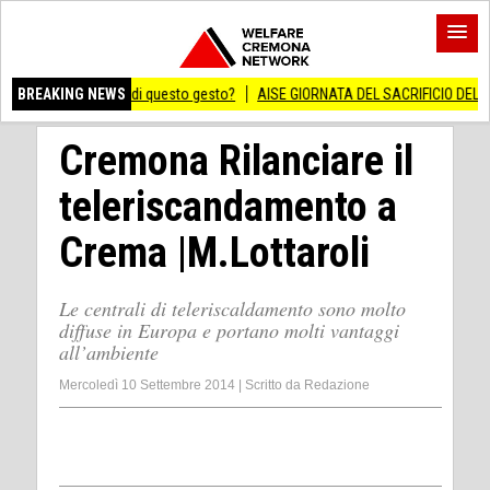
 significato di questo gesto?
BREAKING NEWS
AISE GIORNATA DEL SACRIFICIO DEL LAVORO IT
Cremona Rilanciare il
teleriscandamento a
Crema |M.Lottaroli
Le centrali di teleriscaldamento sono molto
diffuse in Europa e portano molti vantaggi
all’ambiente
Mercoledì 10 Settembre 2014
|
Scritto da
Redazione