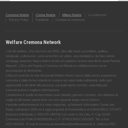
Cremona Notizie
Crema Notizie
Milano Notizie
La redazione
Privacy Policy
Pubblicità
Contatta la redazione
Welfare Cremona Network
I siti del welfare, che nascono nel 2002, oltre alle news sul welfare, politica ,
sindacale ,cultura ecc. sono arricchiti con video, una mediateca, da foto notizie,
sondaggi, petizioni, blog e lettere al sito ed ospitano sezioni specifiche quali Pianeta
Migranti , L'Eco del Popolo e Cremona nel Mondo in collaborazione con le
associazioni di riferimento.
L'idea di costruire la rete dei portali Welfare News nasce dalla nostra esperienza
concreta e dalla ferma volontà di credere nei valori della solidarietà, delle pari
opportunità e dei diritti alla persona, sui quali siamo convinti, vada fatta più
comunicazione e migliore informazione.
L'ambizione è quella di intercettare quei cittadini, giovani o anziani, che abbiamo la
voglia di affrontare questi temi con uno sguardo lungo verso il futuro.
Il portale welfarenetwork.it è stato registrato, al Network Information Center per
l'Italia, nell’ottobre 2005 ed è oggi proprietà di Puntowelfare di GIANCARLO STORTI
[Impresa individuale n. REA CR-188702] con sede in Via Litta, 4- Cap 26100
Cremona con P.IVA 01493300196 e C.F. STRGCR51C10D150T. Tel. e Fax
0372.453429 . E-mail di servizio puntowelfare@welfarenetwork.it ; indirizzo PEC