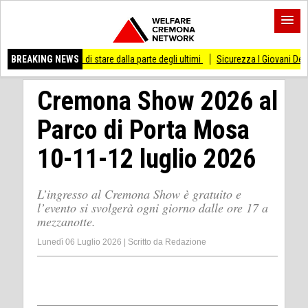
so di stare dalla parte degli ultimi
BREAKING NEWS
Sicurezza I Giovani Democratici ribattono a
Cremona Show 2026 al
Parco di Porta Mosa
10-11-12 luglio 2026
L’ingresso al Cremona Show è gratuito e
l’evento si svolgerà ogni giorno dalle ore 17 a
mezzanotte.
Lunedì 06 Luglio 2026
|
Scritto da
Redazione