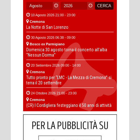
10 Agosto 2026 21:00 - 23:00
Cremona
La Notte di San Lorenzo
30 Agosto 2026 06:38 - 09:00
Bosco ex Parmigiano
Domenica 30 agosto torna il concerto all’alba
“Nessun Dorma”
20 Settembre 2026 09:00 - 14:00
Cremona
Tutto pronto per “LMC - La Mezza di Cremona” si
terra il 20 settembre
24 Ottobre 2026 21:00 - 23:00
Cremona
(CR) I Cordigliera festeggiano il 50 anni di attività