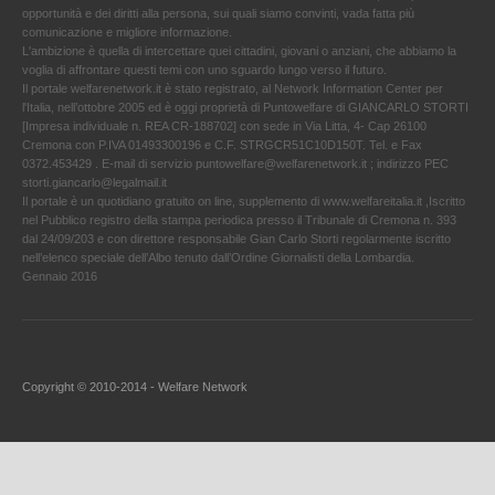
opportunità e dei diritti alla persona, sui quali siamo convinti, vada fatta più
comunicazione e migliore informazione.
L'ambizione è quella di intercettare quei cittadini, giovani o anziani, che abbiamo la
voglia di affrontare questi temi con uno sguardo lungo verso il futuro.
Il portale welfarenetwork.it è stato registrato, al Network Information Center per
l'Italia, nell’ottobre 2005 ed è oggi proprietà di Puntowelfare di GIANCARLO STORTI
[Impresa individuale n. REA CR-188702] con sede in Via Litta, 4- Cap 26100
Cremona con P.IVA 01493300196 e C.F. STRGCR51C10D150T. Tel. e Fax
0372.453429 . E-mail di servizio puntowelfare@welfarenetwork.it ; indirizzo PEC
storti.giancarlo@legalmail.it
Il portale è un quotidiano gratuito on line, supplemento di www.welfareitalia.it ,Iscritto
nel Pubblico registro della stampa periodica presso il Tribunale di Cremona n. 393
dal 24/09/203 e con direttore responsabile Gian Carlo Storti regolarmente iscritto
nell’elenco speciale dell’Albo tenuto dall’Ordine Giornalisti della Lombardia.
Gennaio 2016
Copyright © 2010-2014 - Welfare Network