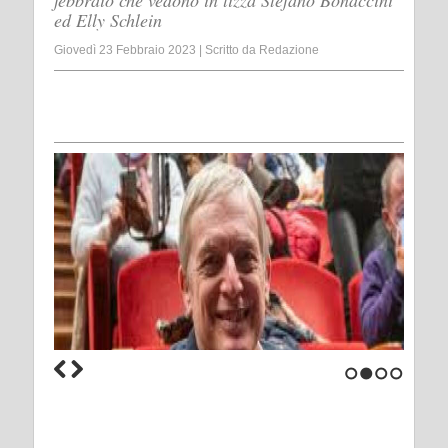
febbraio che vedono in lizza Stefano Bonaccini
ed Elly Schlein
Giovedì 23 Febbraio 2023
|
Scritto da
Redazione
1
2
3
4