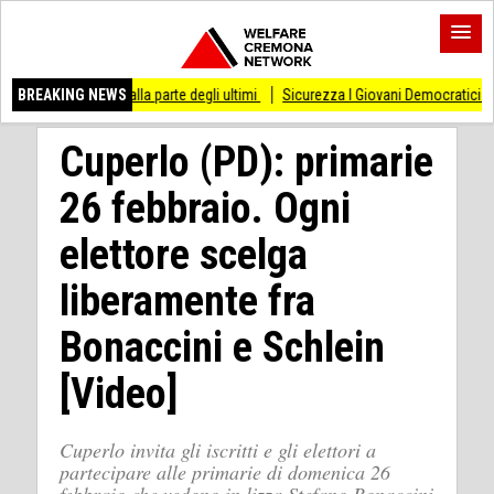
 stare dalla parte degli ultimi
BREAKING NEWS
Sicurezza I Giovani Democratici ribattono ai Giov
Cuperlo (PD): primarie
26 febbraio. Ogni
elettore scelga
liberamente fra
Bonaccini e Schlein
[Video]
Cuperlo invita gli iscritti e gli elettori a
partecipare alle primarie di domenica 26