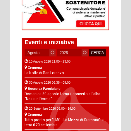
Eventi e iniziative
10 Agosto 2026 21:00 - 23:00
Cremona
La Notte di San Lorenzo
30 Agosto 2026 06:38 - 09:00
Bosco ex Parmigiano
Domenica 30 agosto torna il concerto all’alba
“Nessun Dorma”
20 Settembre 2026 09:00 - 14:00
Cremona
Tutto pronto per “LMC - La Mezza di Cremona” si
terra il 20 settembre