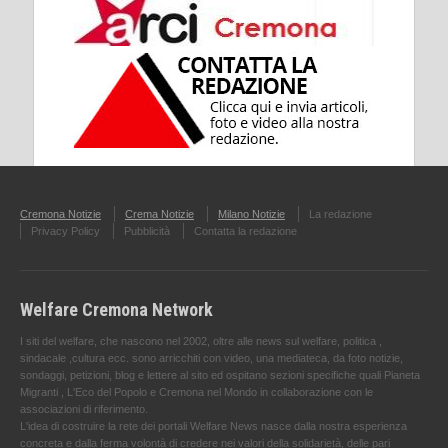
Cremona Notizie
Crema Notizie
Milano Notizie
La redazione
Privacy Policy
Pubblicità
Contatta la redazione
Welfare Cremona Network
I siti del welfare, che nascono nel 2002, oltre alle news sul welfare, politica ,
sindacale ,cultura ecc. sono arricchiti con video, una mediateca, da foto notizie,
sondaggi, petizioni, blog e lettere al sito ed ospitano sezioni specifiche quali Pianeta
Migranti , L'Eco del Popolo e Cremona nel Mondo in collaborazione con le
associazioni di riferimento.
L'idea di costruire la rete dei portali Welfare News nasce dalla nostra esperienza
concreta e dalla ferma volontà di credere nei valori della solidarietà, delle pari