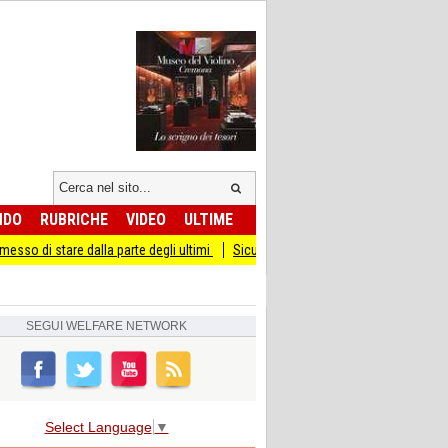
NDO
RUBRICHE
VIDEO
ULTIME
re dalla parte degli ultimi
Sicurezza I Giovani Democratici ribattono ai Giovani 
SEGUI
WELFARE NETWORK
Select Language
▼