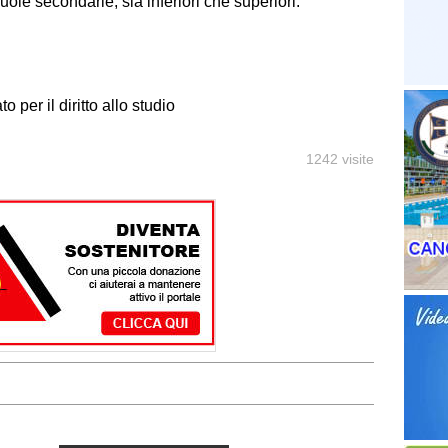
suole secondarie, sia inferiori che superiori.
o per il diritto allo studio
1242 visite