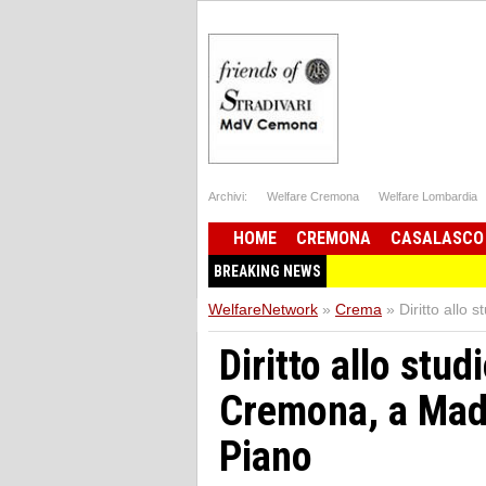
Archivi:
Welfare Cremona
Welfare Lombardia
HOME
CREMONA
CASALASCO
BREAKING NEWS
WelfareNetwork
»
Crema
»
Diritto allo
Diritto allo stud
Cremona, a Madi
Piano