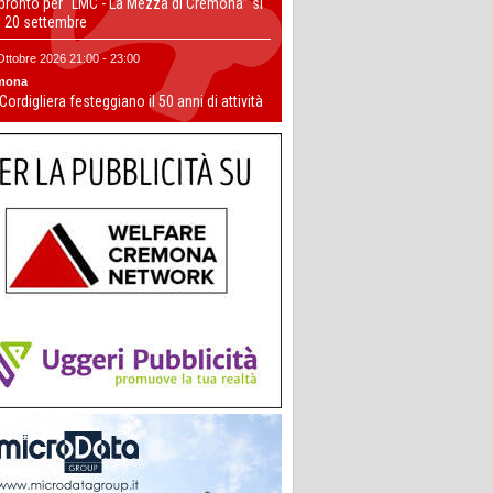
 pronto per “LMC - La Mezza di Cremona” si
il 20 settembre
Ottobre 2026 21:00 - 23:00
mona
 Cordigliera festeggiano il 50 anni di attività