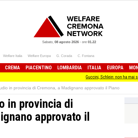
Sabato,
08 agosto 2026
-
ore
01.22
Welfare Italia
Welfare Europa
G. Corada
C. Fontana
CREMA
PIACENTINO
LOMBARDIA
ITALIA
EUROPA
MO
Guccini, Schlein: non ha mai smesso di sta
 studio in provincia di Cremona, a Madignano approvato il Piano
io in provincia di
gnano approvato il