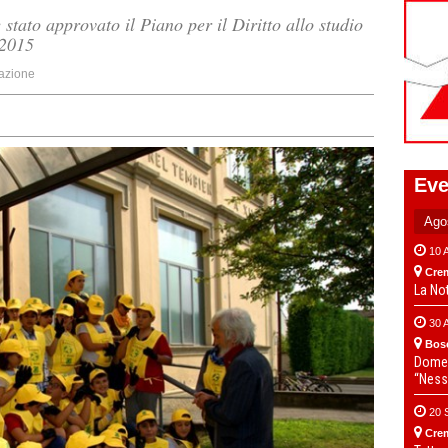
stato approvato il Piano per il Diritto allo studio
/2015
azione
Eve
10 
Cre
La No
30 
Bos
Domen
“Ness
20 
Cre