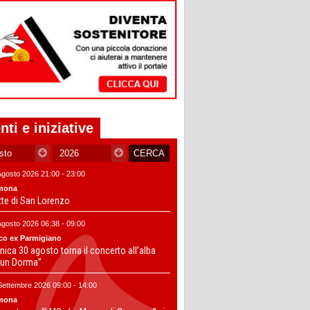
nti e iniziative
Agosto 2026 21:00 - 23:00
mona
tte di San Lorenzo
Agosto 2026 06:38 - 09:00
co ex Parmigiano
ica 30 agosto torna il concerto all’alba
un Dorma”
Settembre 2026 09:00 - 14:00
mona