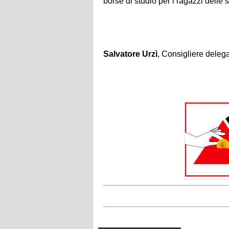
borse di studio per i ragazzi delle 
Salvatore Urzì
, Consigliere delegat