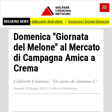
o di stare dalla parte degli ultimi
BREAKING NEWS
Sicurezza I Giovani Democratici ribattono ai 
Domenica ''Giornata
del Melone'' al Mercato
di Campagna Amica a
Crema
Coldiretti Cremona: ''Un pieno di vitamina C''
Giovedì 23 Giugno 2022
|
Scritto da
Redazione