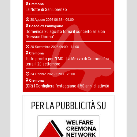
Cremona
La Notte di San Lorenzo
30 Agosto 2026 06:38 - 09:00
Bosco ex Parmigiano
Domenica 30 agosto torna il concerto all’alba
“Nessun Dorma”
20 Settembre 2026 09:00 - 14:00
Cremona
Tutto pronto per “LMC - La Mezza di Cremona” si
terra il 20 settembre
24 Ottobre 2026 21:00 - 23:00
Cremona
(CR) I Cordigliera festeggiano il 50 anni di attività