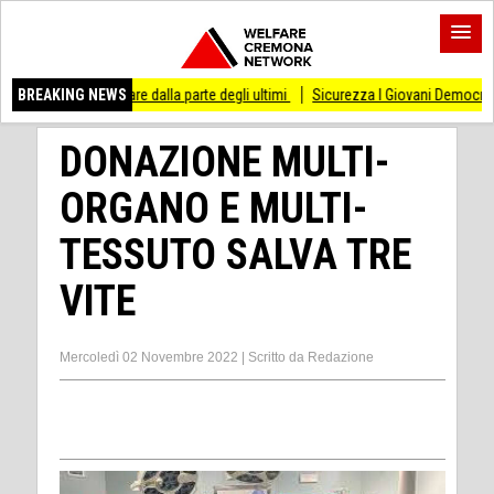
are dalla parte degli ultimi
BREAKING NEWS
Sicurezza I Giovani Democratici ribattono ai Giovani
DONAZIONE MULTI-
ORGANO E MULTI-
TESSUTO SALVA TRE
VITE
Mercoledì 02 Novembre 2022
|
Scritto da
Redazione