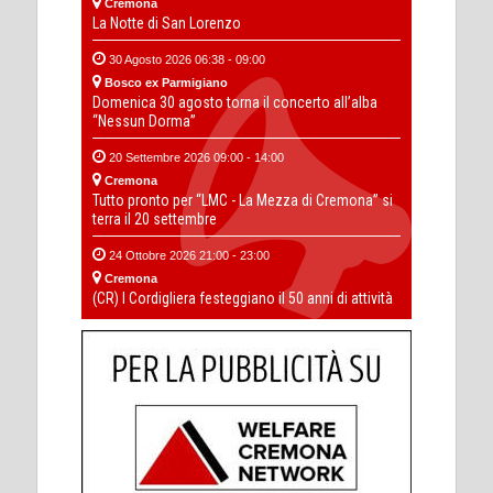
Cremona
La Notte di San Lorenzo
30 Agosto 2026 06:38 - 09:00
Bosco ex Parmigiano
Domenica 30 agosto torna il concerto all’alba
“Nessun Dorma”
20 Settembre 2026 09:00 - 14:00
Cremona
Tutto pronto per “LMC - La Mezza di Cremona” si
terra il 20 settembre
24 Ottobre 2026 21:00 - 23:00
Cremona
(CR) I Cordigliera festeggiano il 50 anni di attività