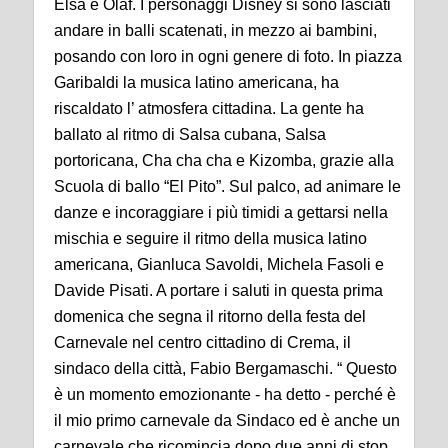
Elsa e Olaf. I personaggi Disney si sono lasciati
andare in balli scatenati, in mezzo ai bambini,
posando con loro in ogni genere di foto. In piazza
Garibaldi la musica latino americana, ha
riscaldato l’ atmosfera cittadina. La gente ha
ballato al ritmo di Salsa cubana, Salsa
portoricana, Cha cha cha e Kizomba, grazie alla
Scuola di ballo “El Pito”. Sul palco, ad animare le
danze e incoraggiare i più timidi a gettarsi nella
mischia e seguire il ritmo della musica latino
americana, Gianluca Savoldi, Michela Fasoli e
Davide Pisati. A portare i saluti in questa prima
domenica che segna il ritorno della festa del
Carnevale nel centro cittadino di Crema, il
sindaco della città, Fabio Bergamaschi. “ Questo
è un momento emozionante - ha detto - perché è
il mio primo carnevale da Sindaco ed è anche un
carnevale che ricomincia dopo due anni di stop.