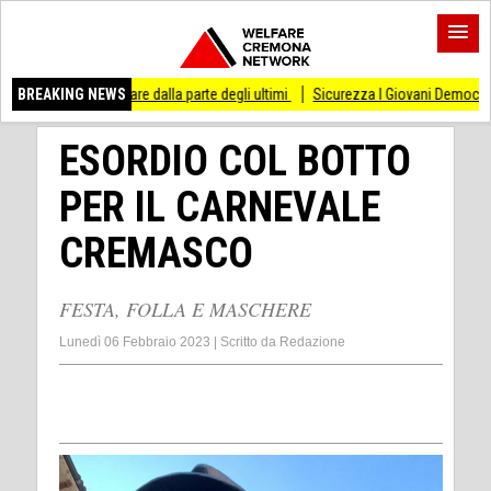
i stare dalla parte degli ultimi
BREAKING NEWS
Sicurezza I Giovani Democratici ribattono ai Gi
ESORDIO COL BOTTO
PER IL CARNEVALE
CREMASCO
FESTA, FOLLA E MASCHERE
Lunedì 06 Febbraio 2023
|
Scritto da
Redazione