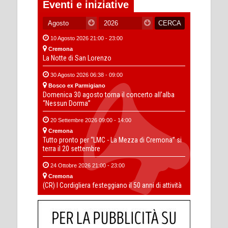
Eventi e iniziative
10 Agosto 2026 21:00 - 23:00
Cremona
La Notte di San Lorenzo
30 Agosto 2026 06:38 - 09:00
Bosco ex Parmigiano
Domenica 30 agosto torna il concerto all’alba
“Nessun Dorma”
20 Settembre 2026 09:00 - 14:00
Cremona
Tutto pronto per “LMC - La Mezza di Cremona” si
terra il 20 settembre
24 Ottobre 2026 21:00 - 23:00
Cremona
(CR) I Cordigliera festeggiano il 50 anni di attività